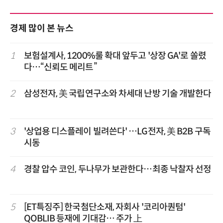
경제 많이 본 뉴스
1
보험설계사, 1200%룰 확대 앞두고 '상장 GA'로 쏠렸
다…“신뢰도 메리트”
2
삼성전자, 美 국립연구소와 차세대 난방 기술 개발한다
3
'상업용 디스플레이 빌려쓴다' …LG전자, 美 B2B 구독
시동
4
경찰 압수 코인, 두나무가 보관한다…최종 낙찰자 선정
5
[ET특징주] 한국첨단소재, 자회사 '코리아퀀텀'
QOBLIB 등재에 기대감… 주가 上