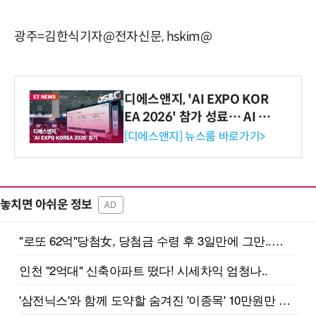
광주=김한식기자@전자신문, hskim@
디에스앤지, 'AI EXPO KOR
EA 2026' 참가 성료… AI 전
생애주기 아우르는 통합 솔루
[디에스앤지] 뉴스룸 바로가기>
션 선봬 [영상]
놓치면 아쉬운 정보
AD