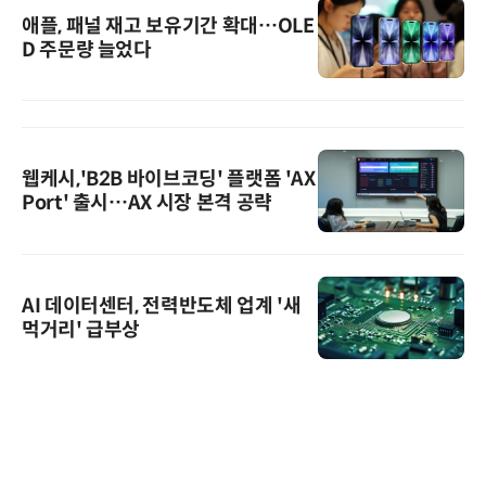
애플, 패널 재고 보유기간 확대…OLE
D 주문량 늘었다
웹케시,'B2B 바이브코딩' 플랫폼 'AX
Port' 출시…AX 시장 본격 공략
AI 데이터센터, 전력반도체 업계 '새
먹거리' 급부상