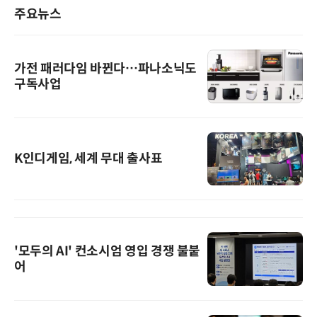
주요뉴스
가전 패러다임 바뀐다…파나소닉도
구독사업
K인디게임, 세계 무대 출사표
'모두의 AI' 컨소시엄 영입 경쟁 불붙
어