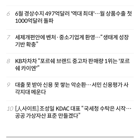
6
6월 경상수지 497억달러 '역대 최대'…월 상품수출 첫
1000억달러 돌파
7
세제개편안에 벤처·중소기업계 환영…“생태계 성장
기반 확충”
8
KB차차차 “포르쉐 브랜드 중고차 판매량 1위는 '포르
쉐 카이엔'”
9
대출 못 받아 신용 못 쌓는 악순환…서민 신용평가 사
각지대 메운다
10
[人사이트] 조성일 KDAC 대표 “국세청 수탁은 시작…
공공 가상자산 표준 만들겠다”