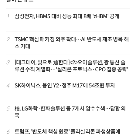
1
삼성전자, HBM5 대비 성능 최대 8배 'zHBM' 공개
2
TSMC 핵심 패키징 외주 확대…AI 반도체 제조 병목 해
소 기대
3
[테크데이, 빛으로 通한다]<2>오이솔루션, 광 통신 솔
루션 수직 계열화…'실리콘 포토닉스·CPO 집중 공략'
4
SK하이닉스, 용인 Y2·청주 M17에 54조원 투자
5
檢, LG화학·한화솔루션 등 7개사 압수수색…담합 의
혹
6
트럼프, '반도체 핵심 원료' 폴리실리콘 파생상품에