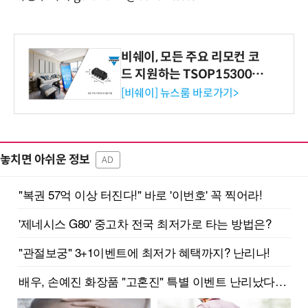
비쉐이, 모든 주요 리모컨 코
드 지원하는 TSOP15300 시
리즈 IR 수신기 출시
[비쉐이] 뉴스룸 바로가기>
놓치면 아쉬운 정보
AD