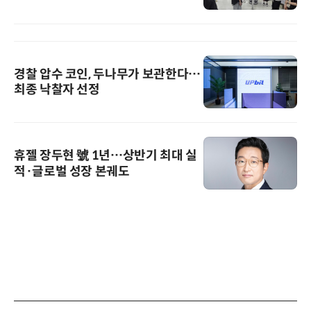
경찰 압수 코인, 두나무가 보관한다…
최종 낙찰자 선정
휴젤 장두현 號 1년…상반기 최대 실
적·글로벌 성장 본궤도