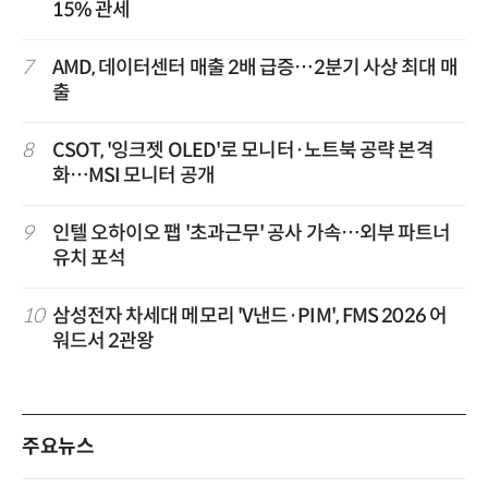
15% 관세
7
AMD, 데이터센터 매출 2배 급증…2분기 사상 최대 매
출
8
CSOT, '잉크젯 OLED'로 모니터·노트북 공략 본격
화…MSI 모니터 공개
9
인텔 오하이오 팹 '초과근무' 공사 가속…외부 파트너
유치 포석
10
삼성전자 차세대 메모리 'V낸드·PIM', FMS 2026 어
워드서 2관왕
주요뉴스