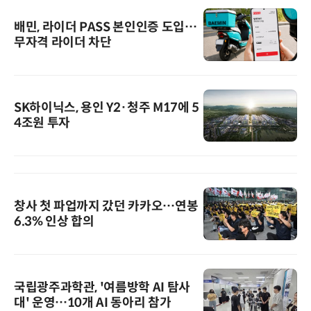
배민, 라이더 PASS 본인인증 도입…
무자격 라이더 차단
SK하이닉스, 용인 Y2·청주 M17에 5
4조원 투자
창사 첫 파업까지 갔던 카카오…연봉
6.3% 인상 합의
국립광주과학관, '여름방학 AI 탐사
대' 운영…10개 AI 동아리 참가