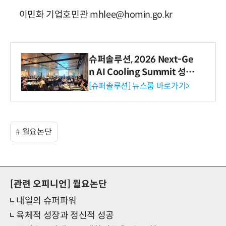
이민화 기업호민관 mhlee@homin.go.kr
슈퍼솔루션, 2026 Next-Ge
n AI Cooling Summit 성황
리 성료
[슈퍼솔루션] 뉴스룸 바로가기>
월요논단
[관련 오피니언]
월요논단
내일의 슈퍼파워
육체적 성장과 정신적 성공