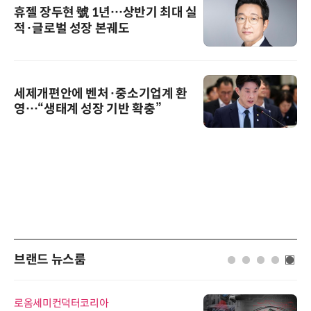
휴젤 장두현 號 1년…상반기 최대 실
적·글로벌 성장 본궤도
세제개편안에 벤처·중소기업계 환
영…“생태계 성장 기반 확충”
브랜드 뉴스룸
로옴세미컨덕터코리아