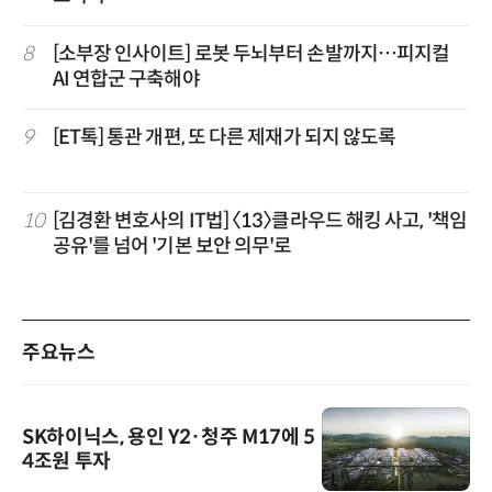
8
[소부장 인사이트] 로봇 두뇌부터 손발까지…피지컬
AI 연합군 구축해야
9
[ET톡] 통관 개편, 또 다른 제재가 되지 않도록
10
[김경환 변호사의 IT법] 〈13〉클라우드 해킹 사고, '책임
공유'를 넘어 '기본 보안 의무'로
주요뉴스
SK하이닉스, 용인 Y2·청주 M17에 5
4조원 투자