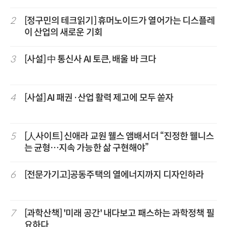
2
[정구민의 테크읽기] 휴머노이드가 열어가는 디스플레
이 산업의 새로운 기회
3
[사설] 中 통신사 AI 토큰, 배울 바 크다
4
[사설] AI 패권·산업 활력 제고에 모두 쏟자
5
[人사이트] 신애라 교원 웰스 앰배서더 “진정한 웰니스
는 균형…지속 가능한 삶 구현해야”
6
[전문가기고]공동주택의 열에너지까지 디자인하라
7
[과학산책] '미래 공간' 내다보고 패스하는 과학정책 필
요하다