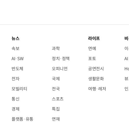
뉴스
라이프
비
속보
과학
연예
이
AI·SW
정치·정책
포토
A
반도체
오피니언
공연전시
H
전자
국제
생활문화
뷰
모빌리티
전국
여행·레저
인
통신
스포츠
경제
특집
플랫폼·유통
연재