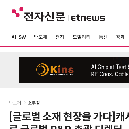
AI·SW
반도체
전자
모빌리티
통신
경제
반도체
소부장
[글로벌 소재 현장을 가다]캐