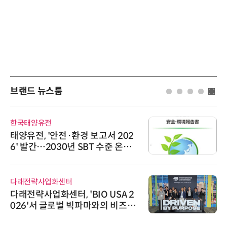
브랜드 뉴스룸
디에스앤지
디에스앤지, 'AI EXPO KOREA 20
26' 참가 성료… AI 전 생애주기 아
우르는 통합 솔루션 선봬
인아그룹
'자동화 산업의 새로운 가능성'…
인아그룹 전국 7개 도시 세미나 페
어 개최