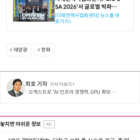
SA 2026'서 글로벌 빅파마
와의 비즈니스 미팅 지원…K
[다래전략사업화센터] 뉴스룸 바
로가기>
-바이오 해외 진출 교두보 확
보
태양광
한화
최호 기자
기사 더보기
오케스트로 “AI 인프라 경쟁력, GPU 확보 넘어 '운영 효율'이 좌우”
놓치면 아쉬운 정보
AD