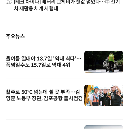
10
[테크 차이나] 배터리 교체비가 찻값 넘었다…中 전기
차 재활용 체계 시험대
주요뉴스
올여름 열대야 13.7일 '역대 최다'…
폭염일수도 15.7일로 역대 4위
활주로 50℃ 넘는데 쉴 곳 부족…김
영훈 노동부 장관, 김포공항 불시점검