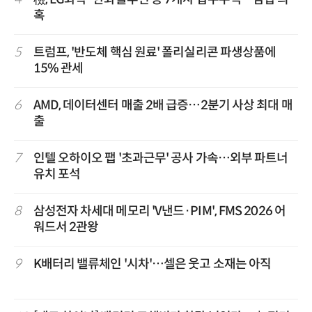
혹
5
트럼프, '반도체 핵심 원료' 폴리실리콘 파생상품에
15% 관세
6
AMD, 데이터센터 매출 2배 급증…2분기 사상 최대 매
출
7
인텔 오하이오 팹 '초과근무' 공사 가속…외부 파트너
유치 포석
8
삼성전자 차세대 메모리 'V낸드·PIM', FMS 2026 어
워드서 2관왕
9
K배터리 밸류체인 '시차'…셀은 웃고 소재는 아직