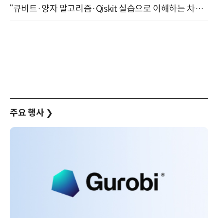
“큐비트·양자 알고리즘·Qiskit 실습으로 이해하는 차세대 컴퓨팅” (8/28)
주요 행사
❯