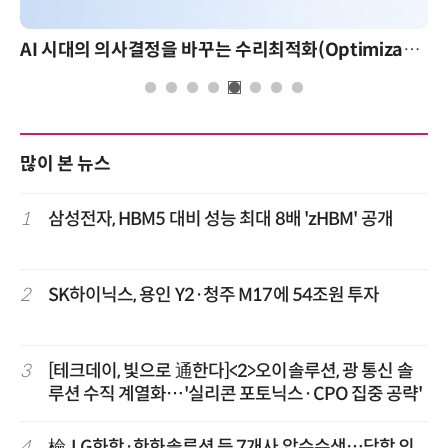
AI 핀옵스 실전 세미나: 폭증하는 AI 토큰 비용 관리 전략
많이 본 뉴스
1
삼성전자, HBM5 대비 성능 최대 8배 'zHBM' 공개
2
SK하이닉스, 용인 Y2·청주 M17에 54조원 투자
3
[테크데이, 빛으로 通한다]<2>오이솔루션, 광 통신 솔
루션 수직 계열화…'실리콘 포토닉스·CPO 집중 공략'
4
檢, LG화학·한화솔루션 등 7개사 압수수색…담합 의