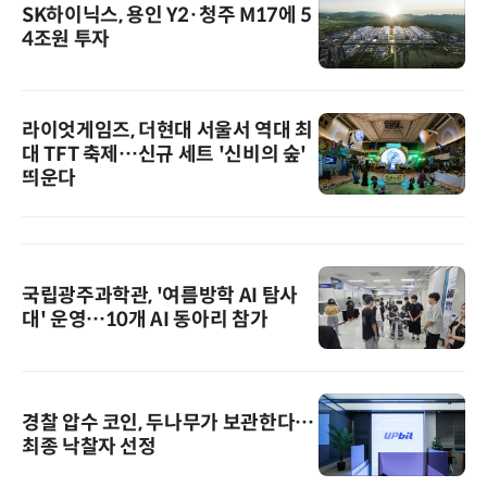
SK하이닉스, 용인 Y2·청주 M17에 5
4조원 투자
라이엇게임즈, 더현대 서울서 역대 최
대 TFT 축제…신규 세트 '신비의 숲'
띄운다
국립광주과학관, '여름방학 AI 탐사
대' 운영…10개 AI 동아리 참가
경찰 압수 코인, 두나무가 보관한다…
최종 낙찰자 선정