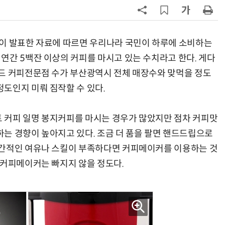
7
'상업용 디스플레이 빌려쓴다' …LG
전자, 美 B2B 구독 시동
청이 발표한 자료에 따르면 우리나라 국민이 하루에 소비하는
8
'게이밍위크' 삼성전자-LG전자 유
연간 5백잔 이상의 커피를 마시고 있는 수치라고 한다. 게다
서 TV·모니터 '大戰'
드 커피전문점 수가 부산광역시 전체 매장수와 맞먹을 정도
도인지 미뤄 짐작할 수 있다.
9
“상장폐지 막아라”…중소 가전 기업
주가 부양 '총력전'
 커피 일명 봉지커피를 마시는 경우가 많았지만 점차 커피맛
10
[사설] 美 AIDC 냉각 시장, 우리도 현
는 경향이 높아지고 있다. 조금 더 품을 팔면 핸드드립으로
지 대응을
시간적인 여유나 스킬이 부족하다면 커피메이커를 이용하는 것
 커피메이커는 빠지지 않을 정도다.