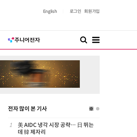
English
로그인
회원가입
전자 많이 본 기사
1
美 AIDC 냉각 시장 공략… 日 뛰는
6
LG 엑사
데 韓 제자리
대기업과 