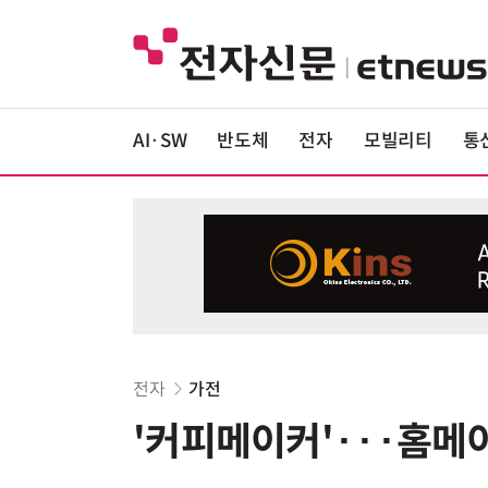
AI·SW
반도체
전자
모빌리티
통
전자
가전
'커피메이커'···홈메