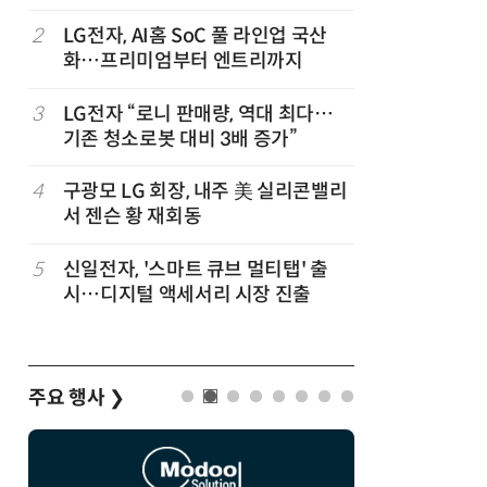
2
LG전자, AI홈 SoC 풀 라인업 국산
7
'상업용 
화…프리미엄부터 엔트리까지
전자, 美 
럽
3
LG전자 “로니 판매량, 역대 최다…
8
'게이밍위
기존 청소로봇 대비 3배 증가”
서 TV·모
,
4
구광모 LG 회장, 내주 美 실리콘밸리
9
“상장폐지
서 젠슨 황 재회동
주가 부양
5
신일전자, '스마트 큐브 멀티탭' 출
10
[사설] 美
시…디지털 액세서리 시장 진출
지 대응을
주요 행사
❯