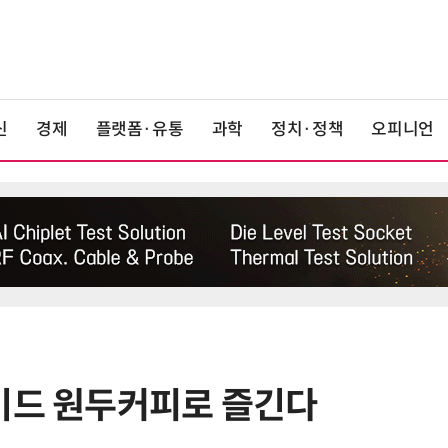
신
경제
플랫폼·유통
과학
정치·정책
오피니언
이드 원두커피로 즐긴다
6
LG 엑사원, 中企 제조현장 '전파'…
대기업과 협력사 AI 상생 시동