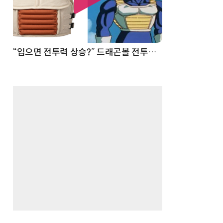
 순간
“입으면 전투력 상승?” 드래곤볼 전투복 닮은 중량조끼