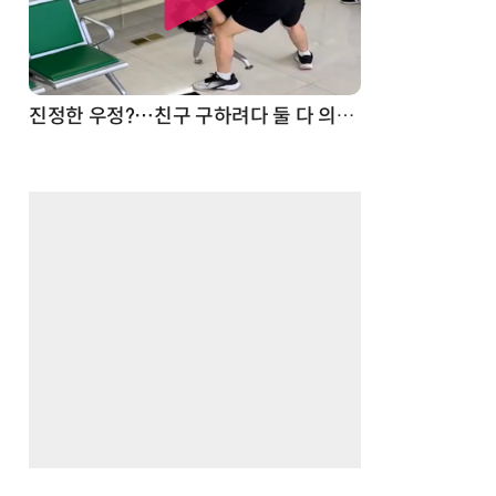
드론
진정한 우정?…친구 구하려다 둘 다 의자 틈에 목이 낀 순간