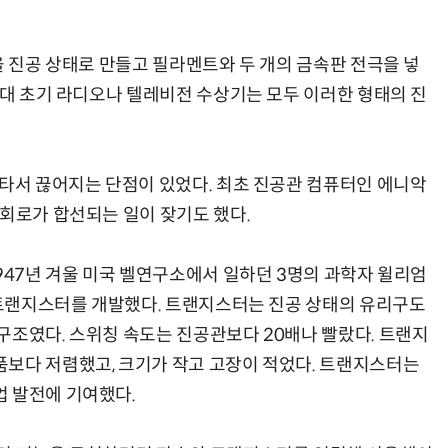
을 진공 상태로 만들고 필라멘트와 두 개의 금속판 전극을 넣
년대 초기 라디오나 텔레비전 수상기는 모두 이러한 형태의 진
현업에서 바로 쓰는 "하네스 엔지니어링" 실습 교육
모든 업무 담당자(비개발자)를 위한 온톨로지 기반 AI 지식체계 설계 1-day 워크숍
 타서 끊어지는 단점이 있었다. 최초 진공관 컴퓨터인 에니악
 회로가 합선되는 일이 잦기도 했다.
947년 겨울 미국 벨연구소에서 일하던 3명의 과학자 윌리엄
로 트랜지스터를 개발했다. 트랜지스터는 진공 상태의 유리구도
구조였다. 스위칭 속도는 진공관보다 20배나 빨랐다. 트랜지
보다 저렴했고, 크기가 작고 고장이 적었다. 트랜지스터는
 발전에 기여했다.