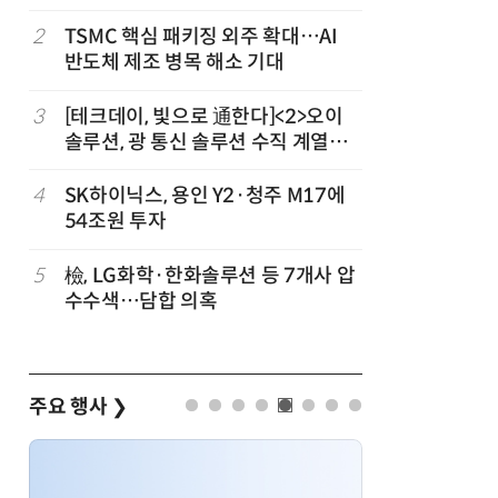
2
TSMC 핵심 패키징 외주 확대…AI
7
AMD, 
반도체 제조 병목 해소 기대
분기 사상
3
[테크데이, 빛으로 通한다]<2>오이
8
CSOT, 
개
솔루션, 광 통신 솔루션 수직 계열
트북 공략
화…'실리콘 포토닉스·CPO 집중 공
략'
4
SK하이닉스, 용인 Y2·청주 M17에
9
인텔 오하
54조원 투자
속…외부 
5
檢, LG화학·한화솔루션 등 7개사 압
10
삼성전자 
수수색…담합 의혹
·PIM',
주요 행사
❯