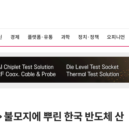
신
경제
플랫폼·유통
과학
정치·정책
오피니언
4> 불모지에 뿌린 한국 반도체 산
6
트럼프, '반도체 핵심 원료' 폴리실리
콘 파생상품에 15% 관세