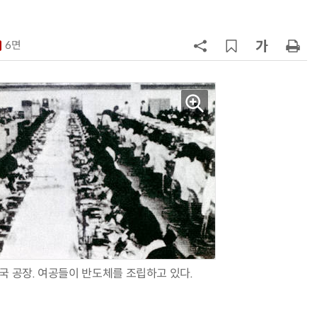
7
AMD, 데이터센터 매출 2배 급증…2
분기 사상 최대 매출
6면
8
CSOT, '잉크젯 OLED'로 모니터·노
트북 공략 본격화…MSI 모니터 공
9
인텔 오하이오 팹 '초과근무' 공사 가
속…외부 파트너 유치 포석
10
삼성전자 차세대 메모리 'V낸드
·PIM', FMS 2026 어워드서 2관왕
국 공장. 여공들이 반도체를 조립하고 있다.