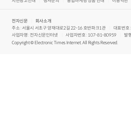
지면광고안내
행사문의
통합마케팅 상품 안내
이용약관
전자신문
회사소개
주소 : 서울시 서초구 양재대로2길 22-16 호반파크1관
대표번호 : 
사업자명 : 전자신문인터넷
사업자번호 : 107-81-80959
발행
Copyright © Electronic Times Internet. All Rights Reserved.