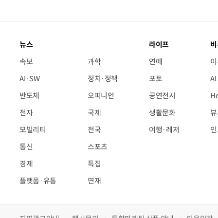
뉴스
라이프
비
속보
과학
연예
이
AI·SW
정치·정책
포토
A
반도체
오피니언
공연전시
H
전자
국제
생활문화
뷰
모빌리티
전국
여행·레저
인
통신
스포츠
경제
특집
플랫폼·유통
연재