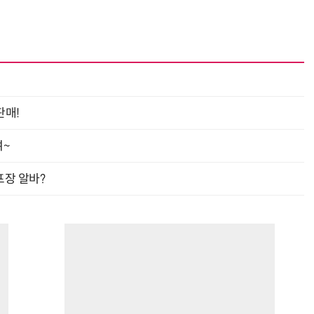
판매!
여~
프장 알바?