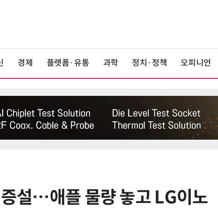
신
경제
플랫폼·유통
과학
정치·정책
오피니언
장 증설…애플 물량 놓고 LG이노
6
트럼프, '반도체 핵심 원료' 폴리실리
콘 파생상품에 15% 관세