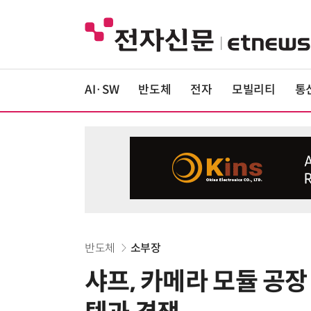
AI·SW
반도체
전자
모빌리티
통
반도체
소부장
샤프, 카메라 모듈 공