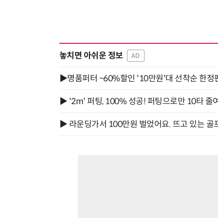
놓치면 아쉬운 정보
AD
▶명품퍼터 ~60%할인 '10만원'대 선착순 한정
▶ '2m' 퍼팅, 100% 성공! 퍼팅으로만 10타 줄
▶ 라운딩가서 100만원 벌었어요. 뜨고 있는 골