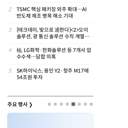
2
TSMC 핵심 패키징 외주 확대…AI
7
AMD, 
반도체 제조 병목 해소 기대
분기 사상
3
[테크데이, 빛으로 通한다]<2>오이
8
CSOT, 
개
솔루션, 광 통신 솔루션 수직 계열
트북 공략
화…'실리콘 포토닉스·CPO 집중 공
략'
4
檢, LG화학·한화솔루션 등 7개사 압
9
인텔 오하
수수색…담합 의혹
속…외부 
5
SK하이닉스, 용인 Y2·청주 M17에
10
삼성전자 
54조원 투자
·PIM',
주요 행사
❯