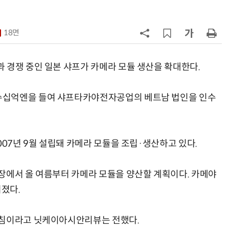
7
AMD, 데이터센터 매출 2배 급증…2
분기 사상 최대 매출
18면
8
CSOT, '잉크젯 OLED'로 모니터·노
트북 공략 본격화…MSI 모니터 공
 경쟁 중인 일본 샤프가 카메라 모듈 생산을 확대한다.
9
인텔 오하이오 팹 '초과근무' 공사 가
수십억엔을 들여 샤프타카야전자공업의 베트남 법인을 인수
속…외부 파트너 유치 포석
10
삼성전자 차세대 메모리 'V낸드
·PIM', FMS 2026 어워드서 2관왕
007년 9월 설립돼 카메라 모듈을 조립·생산하고 있다.
장에서 올 여름부터 카메라 모듈을 양산할 계획이다. 카메야
려졌다.
방침이라고 닛케이아시안리뷰는 전했다.