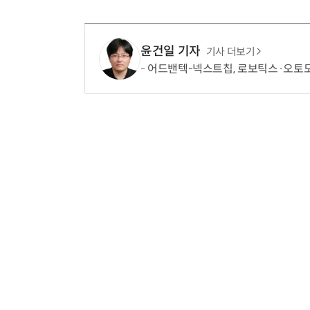
윤건일 기자
기사 더보기
어드밴텍-넥스트칩, 로보틱스·오토모