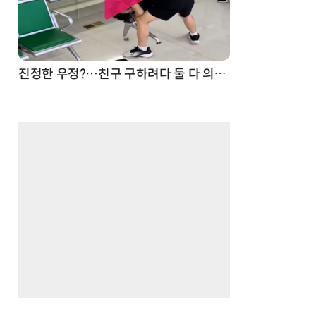
드론
진정한 우정?…친구 구하려다 둘 다 의자 틈에 목이 낀 순간