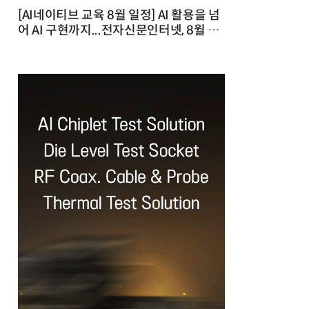
[AI네이티브 교육 8월 일정] AI 활용을 넘
어 AI 구현까지...전자신문인터넷, 8월 실
전 교육·워크숍 개최 발행일 : 2026-07-
23 10:46