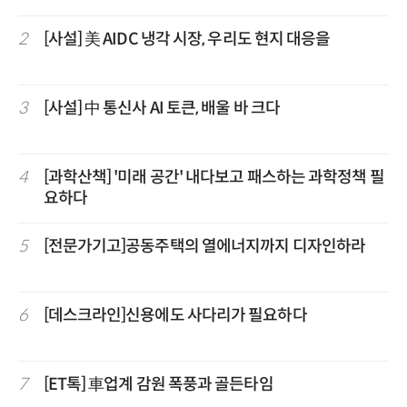
2
[사설] 美 AIDC 냉각 시장, 우리도 현지 대응을
3
[사설] 中 통신사 AI 토큰, 배울 바 크다
4
[과학산책] '미래 공간' 내다보고 패스하는 과학정책 필
요하다
5
[전문가기고]공동주택의 열에너지까지 디자인하라
6
[데스크라인]신용에도 사다리가 필요하다
7
[ET톡] 車업계 감원 폭풍과 골든타임