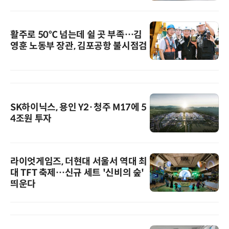
활주로 50℃ 넘는데 쉴 곳 부족…김
영훈 노동부 장관, 김포공항 불시점검
SK하이닉스, 용인 Y2·청주 M17에 5
4조원 투자
라이엇게임즈, 더현대 서울서 역대 최
대 TFT 축제…신규 세트 '신비의 숲'
띄운다