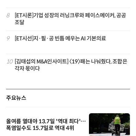
8
[ET시론]기업 성장의 러닝크루와 페이스메이커, 공공
조달
9
[ET시선]지·필·공 빈틈 메우는 AI 기본의료
10
[김태섭의 M&A인사이트] 〈19〉패는 나눠줬다, 조합은
각자 몫이다
주요뉴스
올여름 열대야 13.7일 '역대 최다'…
폭염일수도 15.7일로 역대 4위