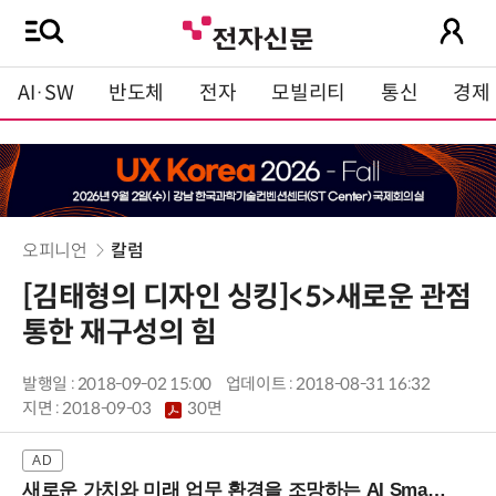
AI·SW
반도체
전자
모빌리티
통신
경제
오피니언
칼럼
[김태형의 디자인 싱킹]<5>새로운 관점
통한 재구성의 힘
발행일 : 2018-09-02 15:00
업데이트 : 2018-08-31 16:32
지면 :
2018-09-03
30면
새로운 가치와 미래 업무 환경을 조망하는 AI Smart Work Summit 2026 (9/11 코엑스)