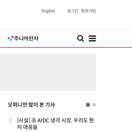
English
로그인
회원가입
오피니언 많이 본 기사
까
1
[사설] 美 AIDC 냉각 시장, 우리도 현
6
[전문가
지 대응을
지 디자