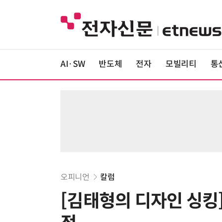
AI·SW
반도체
전자
모빌리티
통
오피니언
칼럼
[김태형의 디자인 싱킹