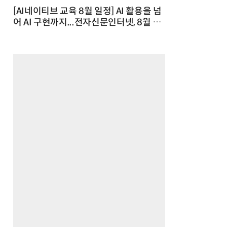
[AI네이티브 교육 8월 일정] AI 활용을 넘
어 AI 구현까지...전자신문인터넷, 8월 실
전 교육·워크숍 개최 발행일 : 2026-07-
23 10:46