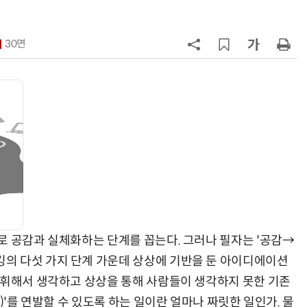
7
[ET톡] 車업계 감원 폭풍과 골든타
30면
8
[데스크라인]신용에도 사다리가 필
요하다
9
[기고]생성형 AI 시대, 공공 AI 거버
넌스의 패러다임 전환
10
[ET시론]기업 성장의 러닝크루와 페
이스메이커, 공공조달
로 공감과 실체화하는 단계를 꼽는다. 그러나 필자는 '공감→
의 다섯 가지 단계 가운데 상상에 기반을 둔 아이디에이션
발휘해서 생각하고 상상을 통해 사람들이 생각하지 못한 기존
)'를 연발할 수 있도록 하는 일이란 얼마나 짜릿한 일인가. 물