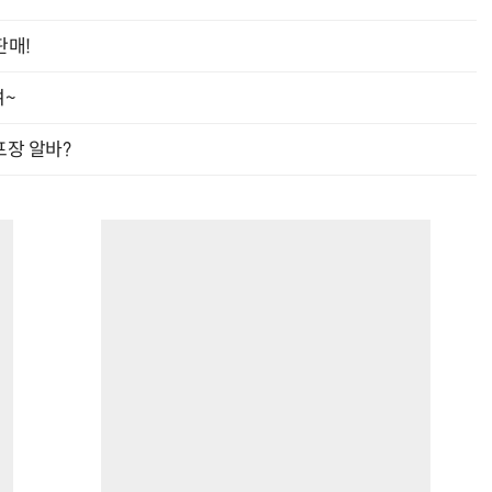
판매!
여~
프장 알바?