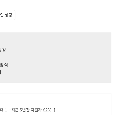
인 싱킹
“계속 쫓아왔다”…도망치던 우크라 민간인 공격한 러 자폭 드론
진정한 우정?…친구 구하려다 둘 다 의자 틈에 목이 낀
싱킹
 방식
색
49대 1…최근 5년간 지원자 62% ↑