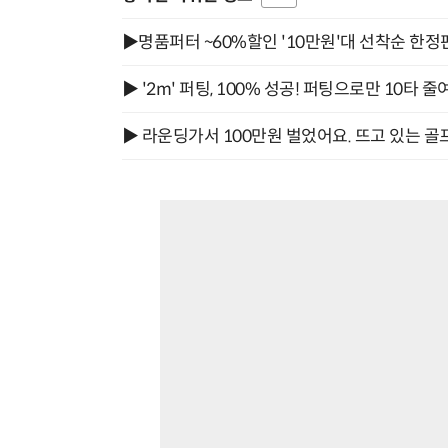
▶명품퍼터 ~60%할인 '10만원'대 선착순 한정
▶ '2m' 퍼팅, 100% 성공! 퍼팅으로만 10타 줄
▶ 라운딩가서 100만원 벌었어요. 뜨고 있는 골