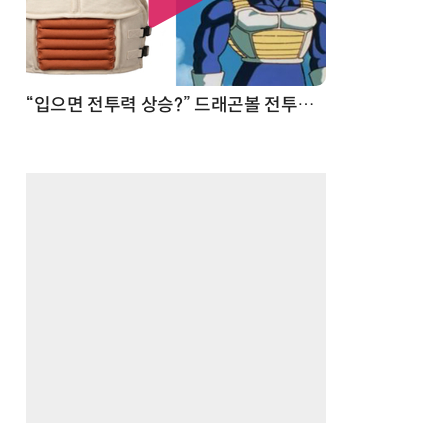
 순간
“입으면 전투력 상승?” 드래곤볼 전투복 닮은 중량조끼