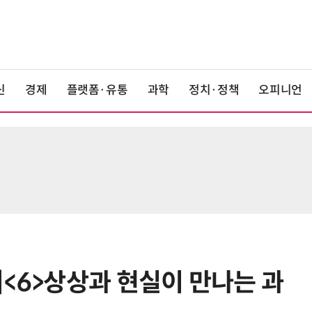
신
경제
플랫폼·유통
과학
정치·정책
오피니언
]<6>상상과 현실이 만나는 과
6
[전문가기고]공동주택의 열에너지
지 디자인하라