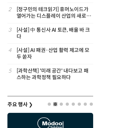
임
2
[정구민의 테크읽기] 휴머노이드가
7
[ET톡]
열어가는 디스플레이 산업의 새로운
기회
3
[사설] 中 통신사 AI 토큰, 배울 바 크
8
[데스크라
다
요하다
4
[사설] AI 패권·산업 활력 제고에 모
9
[기고]생성
두 쏟자
넌스의 
5
[과학산책] '미래 공간' 내다보고 패
10
[ET시론
스하는 과학정책 필요하다
이스메이
주요 행사
❯