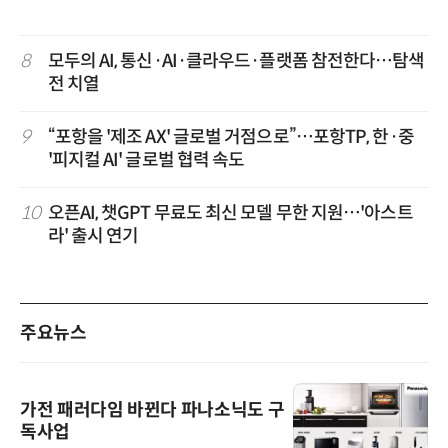
8
모두의 AI, 통신·AI·클라우드·플랫폼 참전한다…탐색
전 치열
9
“포항을 '제조 AX' 글로벌 거점으로”…포항TP, 한·중
'피지컬 AI' 글로벌 협력 속도
10
오픈AI, 챗GPT 무료도 최신 모델 무한 지원…'아스트
라' 출시 연기
주요뉴스
가전 패러다임 바뀐다 파나소닉도 구
독사업