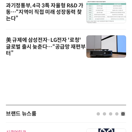
과기정통부, 4극 3특 자율형 R&D 가
동…“지역이 직접 미래 성장동력 찾
는다”
美 규제에 삼성전자·LG전자 '로청'
글로벌 출시 늦춘다…“공급망 재편부
터”
브랜드 뉴스룸