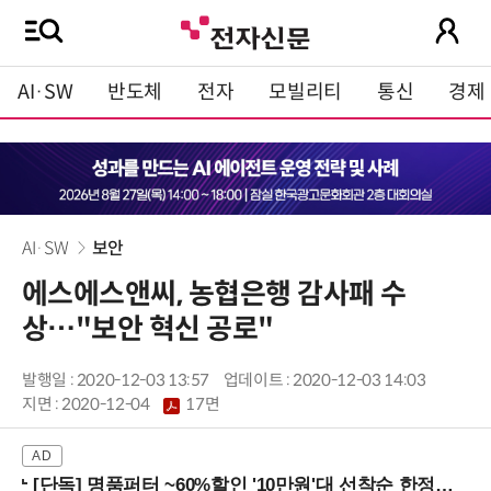
AI·SW
반도체
전자
모빌리티
통신
경제
AI·SW
보안
에스에스앤씨, 농협은행 감사패 수
상…"보안 혁신 공로"
발행일 : 2020-12-03 13:57
업데이트 : 2020-12-03 14:03
지면 :
2020-12-04
17면
[단독] 명품퍼터 ~60%할인 '10만원'대 선착순 한정판매!