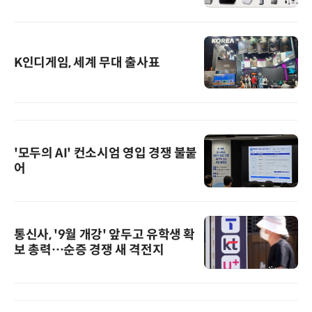
K인디게임, 세계 무대 출사표
'모두의 AI' 컨소시엄 영입 경쟁 불붙
어
통신사, '9월 개강' 앞두고 유학생 확
보 총력…순증 경쟁 새 격전지