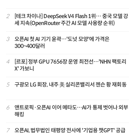
2
[테크 차이나] DeepSeek V4 Flash 1위… 중국 모델 강
세 지속(OpenRouter 주간 AI 모델 사용량 순위)
3
오픈AI 첫 AI 기기 윤곽…'도넛 모양'에 가격은
300~400달러
4
[르포] 정부 GPU 7656장 운영 최전선…'NHN 팩토리
X' 가보니
5
구광모 LG 회장, 내주 美 실리콘밸리서 젠슨 황 재회동
6
앤트로픽·오픈AI 이어 메타도…AI가 통제 벗어나 외부
해킹
7
오픈AI, 법무법인 태평양 전사에 '기업용 챗GPT' 공급