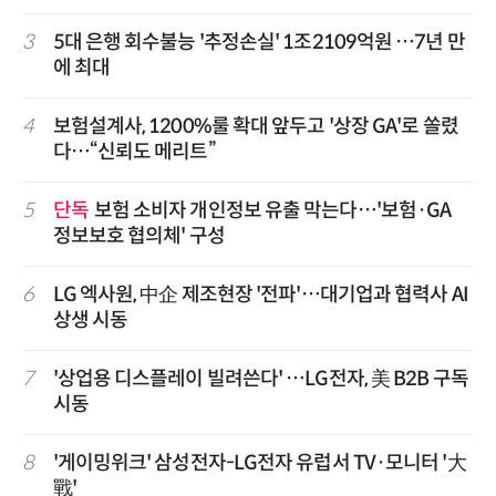
3
5대 은행 회수불능 '추정손실' 1조2109억원 …7년 만
에 최대
4
보험설계사, 1200%룰 확대 앞두고 '상장 GA'로 쏠렸
다…“신뢰도 메리트”
5
단독
보험 소비자 개인정보 유출 막는다…'보험·GA
정보보호 협의체' 구성
6
LG 엑사원, 中企 제조현장 '전파'…대기업과 협력사 AI
상생 시동
7
'상업용 디스플레이 빌려쓴다' …LG전자, 美 B2B 구독
시동
8
'게이밍위크' 삼성전자-LG전자 유럽서 TV·모니터 '大
戰'