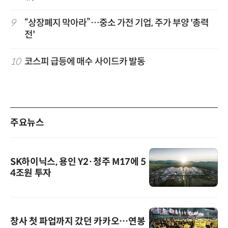
9
“상장폐지 막아라”…중소 가전 기업, 주가 부양 '총력
전'
10
코스피 급등에 매수 사이드카 발동
주요뉴스
SK하이닉스, 용인 Y2·청주 M17에 5
4조원 투자
창사 첫 파업까지 갔던 카카오…연봉