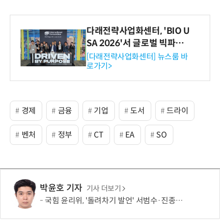
다래전략사업화센터, 'BIO U
SA 2026'서 글로벌 빅파마
와의 비즈니스 미팅 지원…K
[다래전략사업화센터] 뉴스룸 바
로가기>
-바이오 해외 진출 교두보 확
보
경제
금융
기업
도서
드라이
벤처
정부
CT
EA
SO
박윤호 기자
기사 더보기
국힘 윤리위, '돌려차기 발언' 서범수·진종오 징계 절차 개시