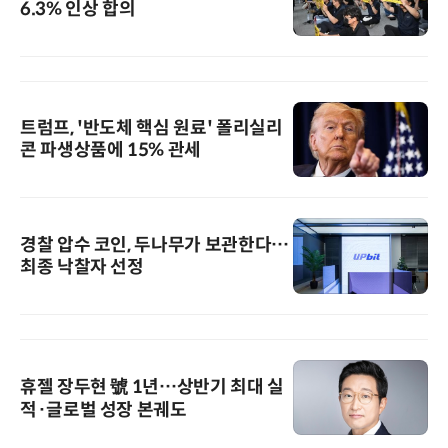
6.3% 인상 합의
트럼프, '반도체 핵심 원료' 폴리실리
콘 파생상품에 15% 관세
경찰 압수 코인, 두나무가 보관한다…
최종 낙찰자 선정
휴젤 장두현 號 1년…상반기 최대 실
적·글로벌 성장 본궤도