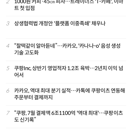
2
1000원 커피·45㎝ 피자…트레이더스 'T-카페', 이마
트 첫 입점
3
상생협력법 개정안 '플랫폼 이중족쇄' 채우나
4
“찰떡같이 알아듣네”…카카오, '카나나-o' 음성 생성
기술 고도화
5
쿠팡Inc, 상반기 영업적자 1.2조 육박…2년치 이익 넘
어서
6
카카오, 역대 최대 분기 실적…카톡에 쿠팡이츠 연동해
주문부터 결제까지
7
“쿠팡, 7월 결제액 6조1100억 '역대 최대'…쿠팡이츠
도 신기록”