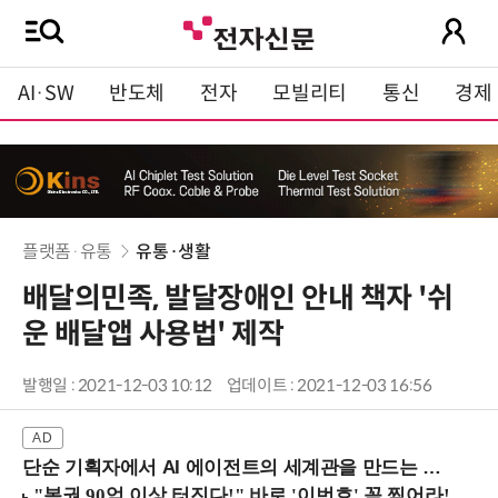
AI·SW
반도체
전자
모빌리티
통신
경제
플랫폼·유통
유통·생활
배달의민족, 발달장애인 안내 책자 '쉬
운 배달앱 사용법' 제작
발행일 : 2021-12-03 10:12
업데이트 : 2021-12-03 16:56
단순 기획자에서 AI 에이전트의 세계관을 만드는 지식 설계자로.. (8/20 강남역)