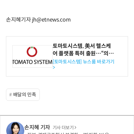
손지혜기자 jh@etnews.com
토마토시스템, 美서 헬스케
어 플랫폼 특허 출원…“의료
기관·보험사 공략”
[토마토시스템] 뉴스룸 바로가기
>
배달의 민족
손지혜 기자
기사 더보기