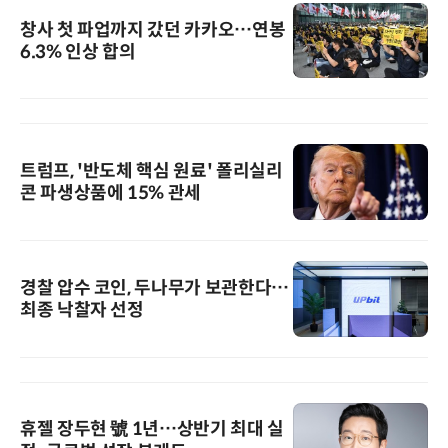
창사 첫 파업까지 갔던 카카오…연봉
6.3% 인상 합의
트럼프, '반도체 핵심 원료' 폴리실리
콘 파생상품에 15% 관세
경찰 압수 코인, 두나무가 보관한다…
최종 낙찰자 선정
휴젤 장두현 號 1년…상반기 최대 실