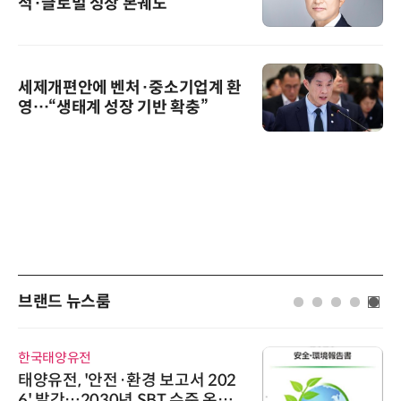
적·글로벌 성장 본궤도
세제개편안에 벤처·중소기업계 환
영…“생태계 성장 기반 확충”
브랜드 뉴스룸
한국태양유전
태양유전, '안전·환경 보고서 202
6' 발간…2030년 SBT 수준 온실