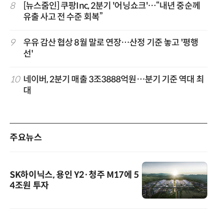
8
[뉴스줌인] 쿠팡Inc, 2분기 '어닝쇼크'…“내년 중순께
유출 사고 전 수준 회복”
9
우유 감산 협상 8월 말로 연장…산정 기준 놓고 '평행
선'
10
네이버, 2분기 매출 3조3888억원…분기 기준 역대 최
대
주요뉴스
SK하이닉스, 용인 Y2·청주 M17에 5
4조원 투자