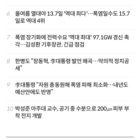
6
올여름 열대야 13.7일 '역대 최다'…폭염일수도 15.7
일로 역대 4위
7
폭염 장기화에 전력수요 '역대 최대' 97.1GW 경신 촉
각…김성환 기후장관, 긴급 점검
8
한병도 “장동혁, 李대통령 발언 왜곡…악의적 정치공
세”
9
李대통령 “자원 총동원해 폭염 피해 최소화…내년도
예산안에도 반영”
10
박성준 아주대 교수, 공기 중 수분으로 200㎛ 피부 부
착 전지 개발