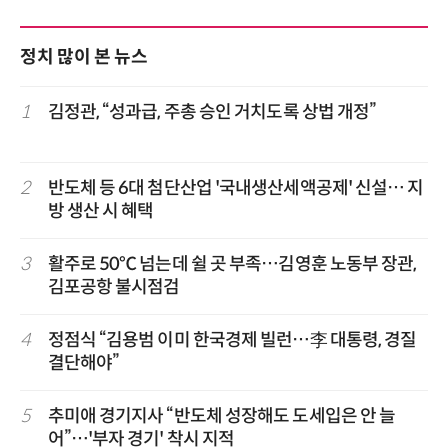
정치 많이 본 뉴스
1
김정관, “성과급, 주총 승인 거치도록 상법 개정”
2
반도체 등 6대 첨단산업 '국내생산세액공제' 신설… 지
방 생산 시 혜택
3
활주로 50℃ 넘는데 쉴 곳 부족…김영훈 노동부 장관,
김포공항 불시점검
4
정점식 “김용범 이미 한국경제 빌런…李 대통령, 경질
결단해야”
5
추미애 경기지사 “반도체 성장해도 도세입은 안 늘
어”…'부자 경기' 착시 지적