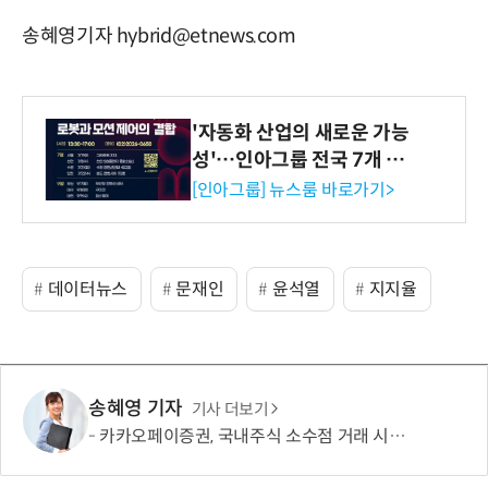
송혜영기자 hybrid@etnews.com
'자동화 산업의 새로운 가능
성'…인아그룹 전국 7개 도
시 세미나 페어 개최
[인아그룹] 뉴스룸 바로가기>
데이터뉴스
문재인
윤석열
지지율
송혜영 기자
기사 더보기
카카오페이증권, 국내주식 소수점 거래 시작…1000원부터 투자