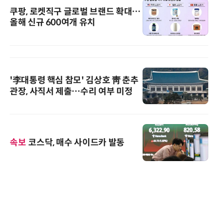
쿠팡, 로켓직구 글로벌 브랜드 확대…
올해 신규 600여개 유치
'李대통령 핵심 참모' 김상호 靑 춘추
관장, 사직서 제출…수리 여부 미정
속보
코스닥, 매수 사이드카 발동