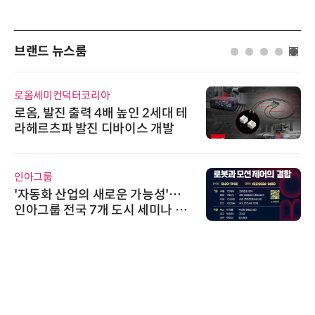
브랜드 뉴스룸
로옴세미컨덕터코리아
로옴, 발진 출력 4배 높인 2세대 테
라헤르츠파 발진 디바이스 개발
인아그룹
'자동화 산업의 새로운 가능성'…
인아그룹 전국 7개 도시 세미나 페
어 개최