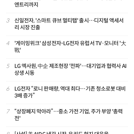
엔트리까지
3
신일전자, '스마트 큐브 멀티탭' 출시…디지털 액세서
리 시장 진출
4
'게이밍위크' 삼성전자-LG전자 유럽서 TV·모니터 '大
戰'
5
LG 엑사원, 中企 제조현장 '전파'…대기업과 협력사 AI
상생 시동
6
LG전자 “로니 판매량, 역대 최다…기존 청소로봇 대비
3배 증가”
7
“상장폐지 막아라”…중소 가전 기업, 주가 부양 '총력
전'