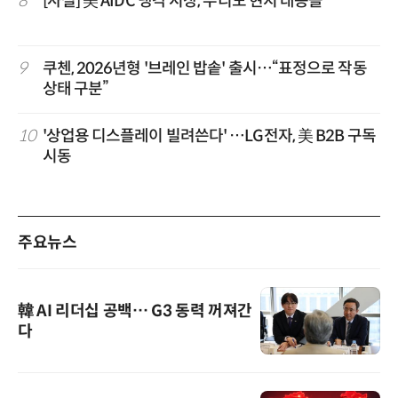
8
[사설] 美 AIDC 냉각 시장, 우리도 현지 대응을
9
쿠첸, 2026년형 '브레인 밥솥' 출시…“표정으로 작동
상태 구분”
10
'상업용 디스플레이 빌려쓴다' …LG전자, 美 B2B 구독
시동
주요뉴스
韓 AI 리더십 공백… G3 동력 꺼져간
다