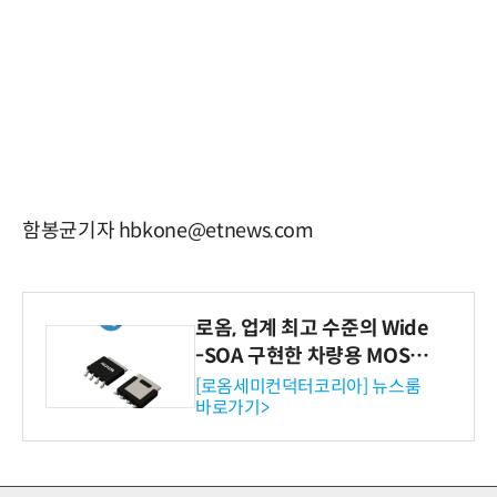
함봉균기자 hbkone@etnews.com
로옴, 업계 최고 수준의 Wide
-SOA 구현한 차량용 MOSF
ET 개발
[로옴세미컨덕터코리아] 뉴스룸
바로가기>