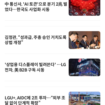
中 통신사, 'AI 토큰'으로 분기 2兆 벌
었다…한국도 사업화 시동
김정관, “성과급, 주총 승인 거치도록
상법 개정”
'상업용 디스플레이 빌려쓴다' …LG
전자, 美 B2B 구독 시동
LGU+, AIDC에 2조 투자…“외부 조
달 없이 단계적 확장”