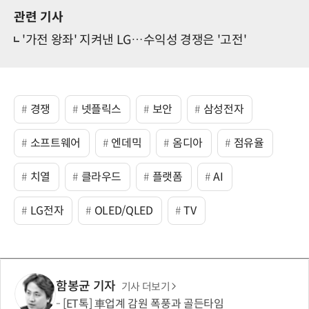
관련 기사
'가전 왕좌' 지켜낸 LG…수익성 경쟁은 '고전'
경쟁
넷플릭스
보안
삼성전자
소프트웨어
엔데믹
옴디아
점유율
치열
클라우드
플랫폼
AI
LG전자
OLED/QLED
TV
함봉균 기자
기사 더보기
[ET톡] 車업계 감원 폭풍과 골든타임