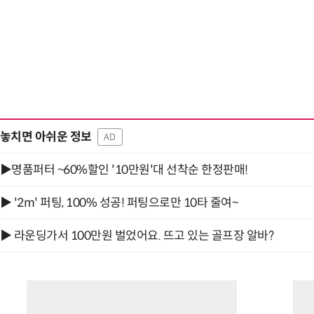
놓치면 아쉬운 정보
AD
▶명품퍼터 ~60%할인 '10만원'대 선착순 한정판매!
▶ '2m' 퍼팅, 100% 성공! 퍼팅으로만 10타 줄여~
▶ 라운딩가서 100만원 벌었어요. 뜨고 있는 골프장 알바?