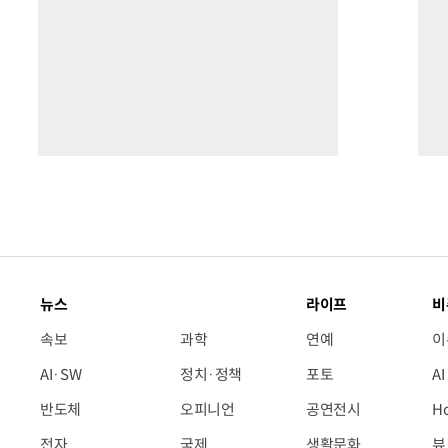
뉴스
라이프
비
속보
과학
연예
이
AI·SW
정치·정책
포토
A
반도체
오피니언
공연전시
H
전자
국제
생활문화
뷰