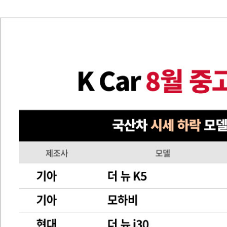
“입으면 전투력 상승?” 드래곤볼 전투복 닮은 중