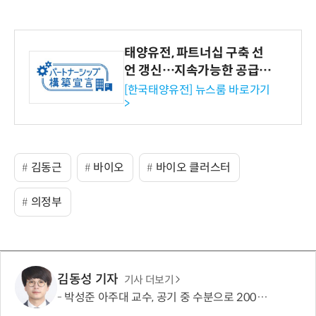
태양유전, 파트너십 구축 선
언 갱신…지속가능한 공급망
협력 강화
[한국태양유전] 뉴스룸 바로가기
>
김동근
바이오
바이오 클러스터
의정부
김동성 기자
기사 더보기
박성준 아주대 교수, 공기 중 수분으로 200㎛ 피부 부착 전지 개발