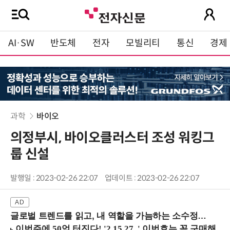
AI·SW
반도체
전자
모빌리티
통신
경제
과학
바이오
의정부시, 바이오클러스터 조성 워킹그
룹 신설
발행일 : 2023-02-26 22:07
업데이트 : 2023-02-26 22:07
글로벌 트렌드를 읽고, 내 역할을 가늠하는 소수정예 실습 워크숍 (8/28 신논현역)