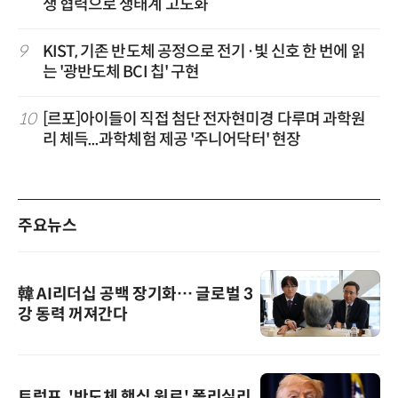
생 협력으로 생태계 고도화”
9
KIST, 기존 반도체 공정으로 전기·빛 신호 한 번에 읽
는 '광반도체 BCI 칩' 구현
10
[르포]아이들이 직접 첨단 전자현미경 다루며 과학원
리 체득...과학체험 제공 '주니어닥터' 현장
주요뉴스
韓 AI리더십 공백 장기화… 글로벌 3
강 동력 꺼져간다
트럼프, '반도체 핵심 원료' 폴리실리