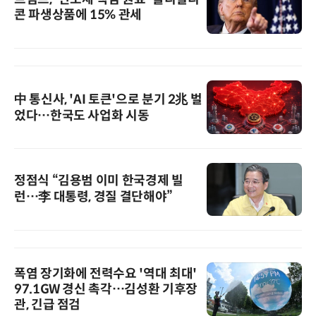
콘 파생상품에 15% 관세
中 통신사, 'AI 토큰'으로 분기 2兆 벌
었다…한국도 사업화 시동
정점식 “김용범 이미 한국경제 빌
런…李 대통령, 경질 결단해야”
폭염 장기화에 전력수요 '역대 최대'
97.1GW 경신 촉각…김성환 기후장
관, 긴급 점검