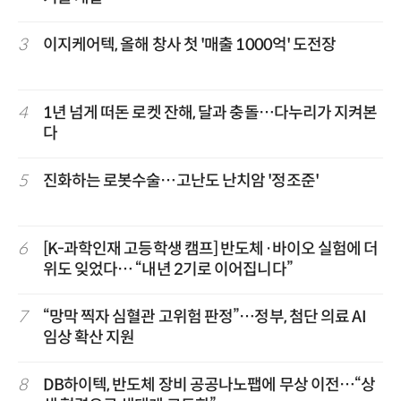
3
이지케어텍, 올해 창사 첫 '매출 1000억' 도전장
4
1년 넘게 떠돈 로켓 잔해, 달과 충돌…다누리가 지켜본
다
5
진화하는 로봇수술…고난도 난치암 '정조준'
6
[K-과학인재 고등학생 캠프] 반도체·바이오 실험에 더
위도 잊었다… “내년 2기로 이어집니다”
7
“망막 찍자 심혈관 고위험 판정”…정부, 첨단 의료 AI
임상 확산 지원
8
DB하이텍, 반도체 장비 공공나노팹에 무상 이전…“상