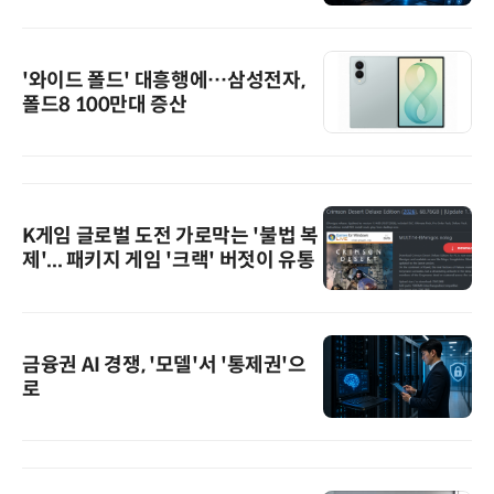
'와이드 폴드' 대흥행에…삼성전자,
폴드8 100만대 증산
K게임 글로벌 도전 가로막는 '불법 복
제'... 패키지 게임 '크랙' 버젓이 유통
금융권 AI 경쟁, '모델'서 '통제권'으
로