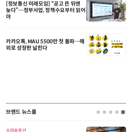
[정보통신 미래모임] “공고 뜬 뒤엔
늦다”…정부사업, 정책수요부터 읽어
야
카카오톡, MAU 5500만 첫 돌파…해
외로 성장판 넓힌다
브랜드 뉴스룸
슈퍼솔루션