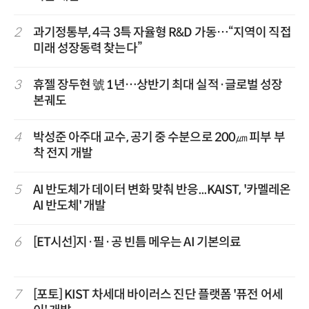
2
과기정통부, 4극 3특 자율형 R&D 가동…“지역이 직접
미래 성장동력 찾는다”
3
휴젤 장두현 號 1년…상반기 최대 실적·글로벌 성장
본궤도
4
박성준 아주대 교수, 공기 중 수분으로 200㎛ 피부 부
착 전지 개발
5
AI 반도체가 데이터 변화 맞춰 반응...KAIST, '카멜레온
AI 반도체' 개발
6
[ET시선]지·필·공 빈틈 메우는 AI 기본의료
7
[포토] KIST 차세대 바이러스 진단 플랫폼 '퓨전 어세