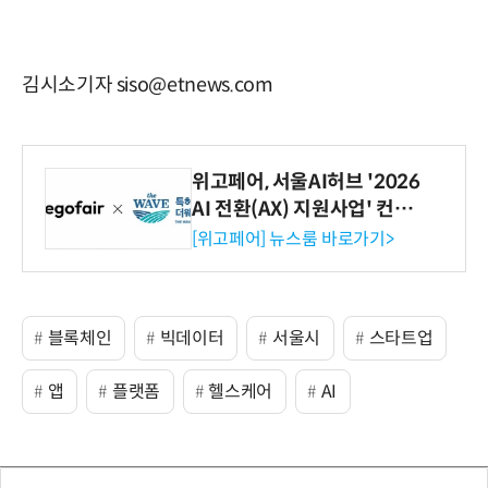
김시소기자 siso@etnews.com
위고페어, 서울AI허브 '2026
AI 전환(AX) 지원사업' 컨소
시엄 선정
[위고페어] 뉴스룸 바로가기>
블록체인
빅데이터
서울시
스타트업
앱
플랫폼
헬스케어
AI