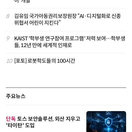
이' 개발
8
김유임 국가아동권리보장원장 “AI·디지털화로 신종
위협서 어린이 지킨다”
9
KAIST '학부생 연구참여 프로그램' 저력 보여…학부생
들, 12년 만에 세계적 인재로
10
[포토] 로봇학도들의 100시간
주요뉴스
단독
토스 보안솔루션, 외산 지우고
'타이탄' 도입