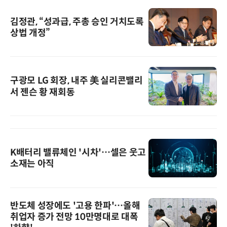
김정관, “성과급, 주총 승인 거치도록
상법 개정”
구광모 LG 회장, 내주 美 실리콘밸리
서 젠슨 황 재회동
K배터리 밸류체인 '시차'…셀은 웃고
소재는 아직
반도체 성장에도 '고용 한파'…올해
취업자 증가 전망 10만명대로 대폭