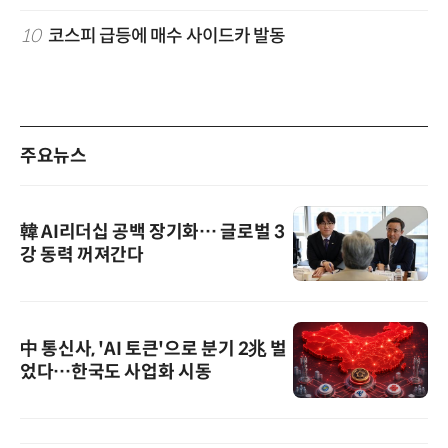
10
코스피 급등에 매수 사이드카 발동
주요뉴스
韓 AI리더십 공백 장기화… 글로벌 3
강 동력 꺼져간다
中 통신사, 'AI 토큰'으로 분기 2兆 벌
었다…한국도 사업화 시동