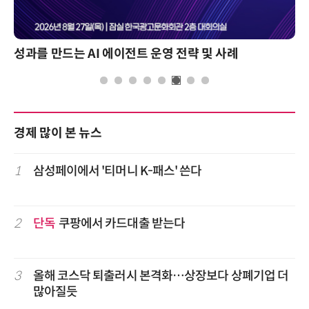
성과를 만드는 AI 에이전트 운영 전략 및 사례
경제 많이 본 뉴스
1
삼성페이에서 '티머니 K-패스' 쓴다
2
단독
쿠팡에서 카드대출 받는다
3
올해 코스닥 퇴출러시 본격화…상장보다 상폐기업 더
많아질듯