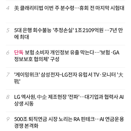
4
美 클래리티법 이번 주 분수령…휴회 전 마지막 시험대
5
5대 은행 회수불능 '추정손실' 1조2109억원 …7년 만
에 최대
6
단독
보험 소비자 개인정보 유출 막는다…'보험·GA
정보보호 협의체' 구성
7
'게이밍위크' 삼성전자-LG전자 유럽서 TV·모니터 '大
戰'
8
LG 엑사원, 中企 제조현장 '전파'…대기업과 협력사 AI
상생 시동
9
500조 퇴직연금 시장 노리는 RA 핀테크…AI 연금운용
경쟁 본격화