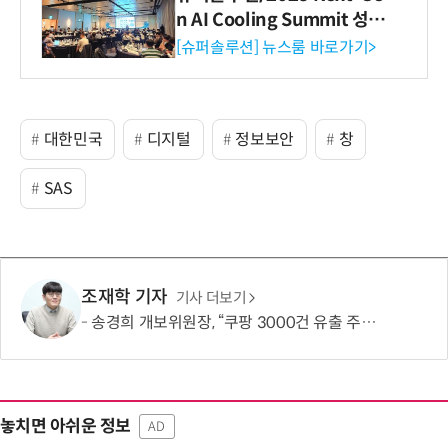
n AI Cooling Summit 성황
리 성료
[슈퍼솔루션] 뉴스룸 바로가기>
대한민국
디지털
정보보안
창
SAS
조재학 기자
기사 더보기
송경희 개보위원장, “쿠팡 3000건 유출 주장 사실과 달라…엄정 처분할 것”
놓치면 아쉬운 정보
AD