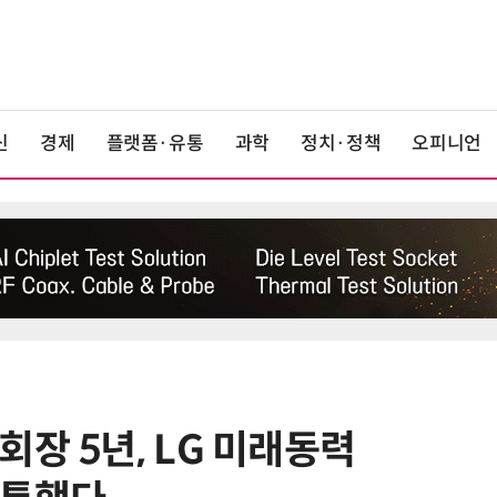
신
경제
플랫폼·유통
과학
정치·정책
오피니언
장 5년, LG 미래동력
6
[ET단상] 2026 세제개편안, 성장지
향적 세제를 바란다