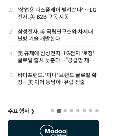
2
'상업용 디스플레이 빌려쓴다' …LG
7
[ET단상
전자, 美 B2B 구독 시동
구
3
삼성전자, 美 국립연구소와 차세대
8
가전 패러
난방 기술 개발한다
독사업
4
美 규제에 삼성전자·LG전자 '로청'
9
LG 엑사
글로벌 출시 늦춘다…“공급망 재편
서 구글·
부터”
5
바디프랜드, '미니' 브랜드 글로벌 확
10
'셀트론 
장…美 이어 동남아·유럽 진출
과 입증
주요 행사
❯