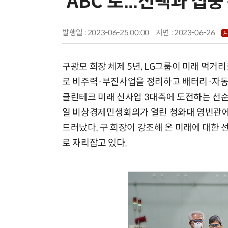
‘ABC’로...선택과 집
발행일 : 2023-06-25 00:00
지면 :
2023-06-26
구광모 회장 체제 5년, LG그룹이 미래 먹거리로 ‘
로 비주력·부진사업을 정리하고 배터리·자동차 
클린테크 미래 신사업 3대축에 도전하는 선순환
일 비상경제민생회의가 열린 청와대 영빈관에서
드러났다. 구 회장이 강조해 온 미래에 대한
로 자리잡고 있다.