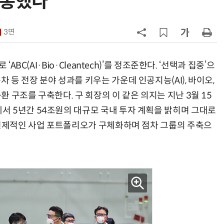
중 통했다
7
[ET단상] 국부펀드는 시간을 산다
3면
8
가전 패러다임 바뀐다 파나소닉도 
독사업
ABC(AI·Bio·Cleantech)’를 정조준한다. ‘선택과 집중’으
등 전장 분야 성과를 키우는 가운데 인공지능(AI), 바이오,
9
LG 엑사원, 표·시계열 데이터 예측
 구조를 구축한다. 구 회장의 이 같은 의지는 지난 3월 15
서 구글·알리바바 제쳐
 5년간 54조원의 대규모 국내 투자 계획을 밝히며 그대로
10
'셀트론 순환 체어' 혈액순환 개선 효
 선제적인 사업 포트폴리오가 구체화하며 점차 그룹의 주축으
과 입증