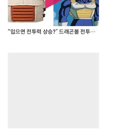
 순간
“입으면 전투력 상승?” 드래곤볼 전투복 닮은 중량조끼