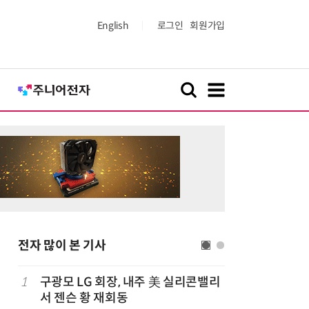
English
로그인
회원가입
전자 많이 본 기사
1
구광모 LG 회장, 내주 美 실리콘밸리
6
[ET단상]
서 젠슨 황 재회동
향적 세제