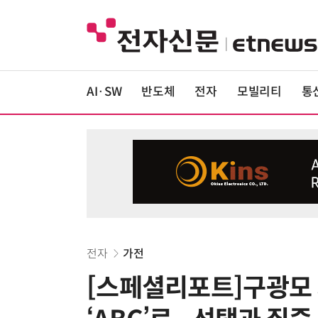
AI·SW
반도체
전자
모빌리티
통
전자
가전
[스페셜리포트]구광모 회