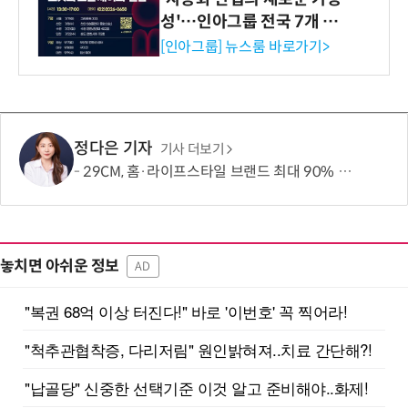
성'…인아그룹 전국 7개 도
시 세미나 페어 개최
[인아그룹] 뉴스룸 바로가기>
정다은 기자
기사 더보기
29CM, 홈·라이프스타일 브랜드 최대 90% 할인 '이구홈위크' 실시
놓치면 아쉬운 정보
AD