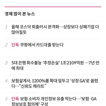
경제 많이 본 뉴스
1
올해 코스닥 퇴출러시 본격화…상장보다 상폐기업 더
많아질듯
2
단독
쿠팡에서 카드대출 받는다
3
5대 은행 회수불능 '추정손실' 1조2109억원 …7년 만
에 최대
4
보험설계사, 1200%룰 확대 앞두고 '상장 GA'로 쏠렸
다…“신뢰도 메리트”
5
단독
보험 소비자 개인정보 유출 막는다…'보험·GA
정보보호 협의체' 구성