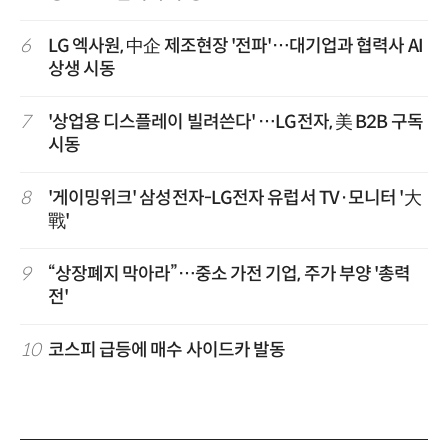
6
LG 엑사원, 中企 제조현장 '전파'…대기업과 협력사 AI
상생 시동
7
'상업용 디스플레이 빌려쓴다' …LG전자, 美 B2B 구독
시동
8
'게이밍위크' 삼성전자-LG전자 유럽서 TV·모니터 '大
戰'
9
“상장폐지 막아라”…중소 가전 기업, 주가 부양 '총력
전'
10
코스피 급등에 매수 사이드카 발동