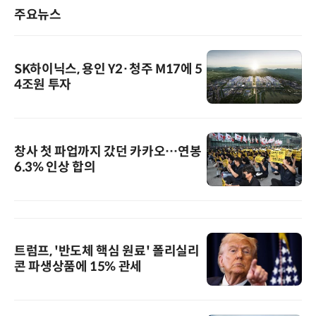
주요뉴스
SK하이닉스, 용인 Y2·청주 M17에 5
4조원 투자
창사 첫 파업까지 갔던 카카오…연봉
6.3% 인상 합의
트럼프, '반도체 핵심 원료' 폴리실리
콘 파생상품에 15% 관세