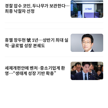
경찰 압수 코인, 두나무가 보관한다…
최종 낙찰자 선정
휴젤 장두현 號 1년…상반기 최대 실
적·글로벌 성장 본궤도
세제개편안에 벤처·중소기업계 환
영…“생태계 성장 기반 확충”