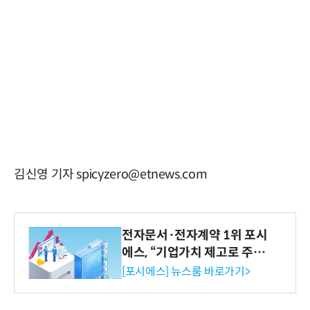
김신영 기자 spicyzero@etnews.com
전자문서·전자계약 1위 포시
에스, “기업가치 제고로 주주
환원 강화” 계획 공시
[포시에스] 뉴스룸 바로가기>