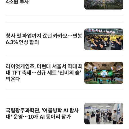
4조원 투자
창사 첫 파업까지 갔던 카카오…연봉
6.3% 인상 합의
라이엇게임즈, 더현대 서울서 역대 최
대 TFT 축제…신규 세트 '신비의 숲'
띄운다
국립광주과학관, '여름방학 AI 탐사
대' 운영…10개 AI 동아리 참가