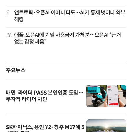
9
앤트로픽·오픈AI 이어 메타도…AI가 통제 벗어나 외부
해킹
10
애플, 오픈AI에 기밀 사용금지 가처분…오픈AI “근거
없는 감정 싸움”
주요뉴스
배민, 라이더 PASS 본인인증 도입…
무자격 라이더 차단
SK하이닉스, 용인 Y2·청주 M17에 5