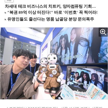
차세대 테크 비즈니스의 치트키, 양자컴퓨팅 기회를 선점하라! (8/28 강남역)