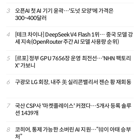
3
오픈AI 첫 AI 기기 윤곽…'도넛 모양'에 가격은
300~400달러
4
[테크 차이나] DeepSeek V4 Flash 1위… 중국 모델 강
세 지속(OpenRouter 주간 AI 모델 사용량 순위)
5
[르포] 정부 GPU 7656장 운영 최전선…'NHN 팩토리
X' 가보니
6
구광모 LG 회장, 내주 美 실리콘밸리서 젠슨 황 재회동
7
국산 CSP사 '마켓플레이스' 커졌다…5개사 등록 솔루
션 1439개
8
코히어, 통제 가능한 소버린 AI 지원…“韓이 아태 승부
처”