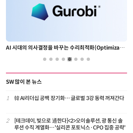
AI 시대의 의사결정을 바꾸는 수리최적화(Optimization): 실제 산업 적용 사례와 활용 전략
SW 많이 본 뉴스
1
韓 AI리더십 공백 장기화… 글로벌 3강 동력 꺼져간다
2
[테크데이, 빛으로 通한다]<2>오이솔루션, 광 통신 솔
루션 수직 계열화…'실리콘 포토닉스·CPO 집중 공략'