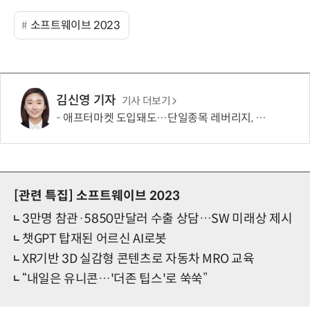
소프트웨이브 2023
김신영 기자
기사 더보기
애프터마켓 도입돼도…단일종목 레버리지, 거래 가능성 희박
[관련 특집]
소프트웨이브 2023
3만명 참관·5850만달러 수출 상담…SW 미래상 제시
챗GPT 탑재된 어르신 AI로봇
XR기반 3D 실감형 콘텐츠로 자동차 MRO 교육
“내일은 유니콘…'더존 팁스'로 쑥쑥”