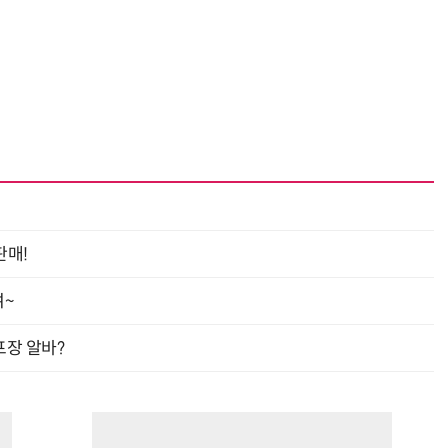
“계속 쫓아왔다”…도망치던 우크라 민간인 공격한 러 자폭 드론
진정한 우정?…친구 구하려다 둘 다 의자 틈에 목이 낀
판매!
여~
프장 알바?