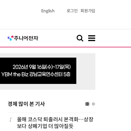
English
로그인
회원가입
경제 많이 본 기사
1
올해 코스닥 퇴출러시 본격화…상장
6
LG 엑사
보다 상폐기업 더 많아질듯
대기업과 