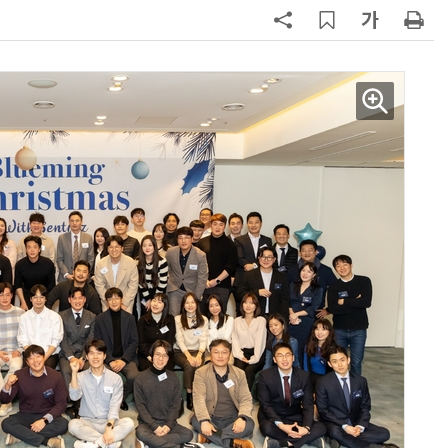
7
'상업용 디스플레이 빌려쓴다' …LG
전자, 美 B2B 구독 시동
8
'게이밍위크' 삼성전자-LG전자 유
서 TV·모니터 '大戰'
9
“상장폐지 막아라”…중소 가전 기업
주가 부양 '총력전'
10
코스피 급등에 매수 사이드카 발동