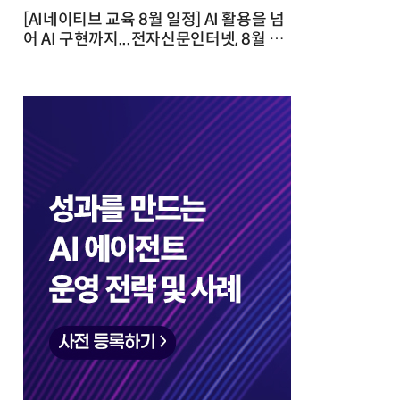
[AI네이티브 교육 8월 일정] AI 활용을 넘
어 AI 구현까지...전자신문인터넷, 8월 실
전 교육·워크숍 개최 발행일 : 2026-07-
23 10:46