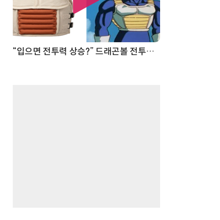
 순간
“입으면 전투력 상승?” 드래곤볼 전투복 닮은 중량조끼