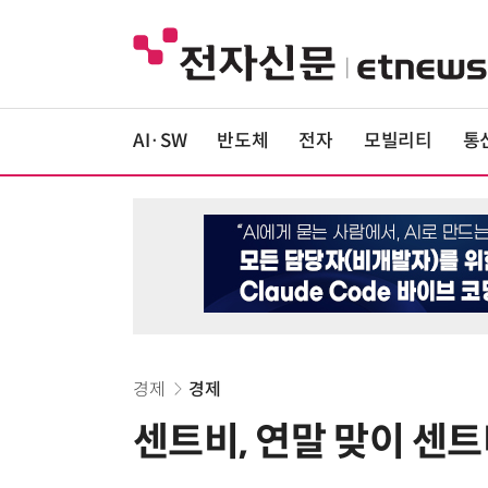
AI·SW
반도체
전자
모빌리티
통
경제
경제
센트비, 연말 맞이 센트