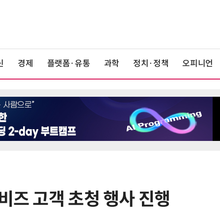
신
경제
플랫폼·유통
과학
정치·정책
오피니언
비즈 고객 초청 행사 진행
6
LG 엑사원, 中企 제조현장 '전파'…
대기업과 협력사 AI 상생 시동