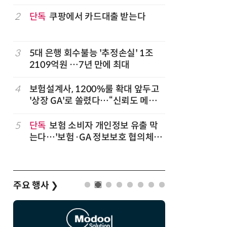
2
단독
쿠팡에서 카드대출 받는다
7
'상업용 
전자, 美 
럽
3
5대 은행 회수불능 '추정손실' 1조
8
'게이밍위
2109억원 …7년 만에 최대
서 TV·모
,
4
보험설계사, 1200%룰 확대 앞두고
9
“상장폐지
'상장 GA'로 쏠렸다…“신뢰도 메리
주가 부양
트”
5
단독
보험 소비자 개인정보 유출 막
10
코스피 급
는다…'보험·GA 정보보호 협의체'
구성
주요 행사
❯