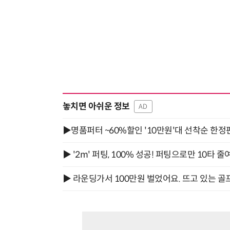
놓치면 아쉬운 정보
AD
▶명품퍼터 ~60%할인 '10만원'대 선착순 한정
▶ '2m' 퍼팅, 100% 성공! 퍼팅으로만 10타 줄
▶ 라운딩가서 100만원 벌었어요. 뜨고 있는 골