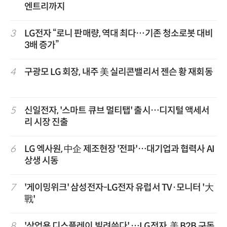
엔트리까지
3
LG전자 “로니 판매량, 역대 최다…기존 청소로봇 대비
3배 증가”
4
구광모 LG 회장, 내주 美 실리콘밸리서 젠슨 황 재회동
5
신일전자, '스마트 큐브 멀티탭' 출시…디지털 액세서
리 시장 진출
6
LG 엑사원, 中企 제조현장 '전파'…대기업과 협력사 AI
상생 시동
7
'게이밍위크' 삼성전자-LG전자 유럽서 TV·모니터 '大
戰'
8
'상업용 디스플레이 빌려쓴다' …LG전자, 美 B2B 구독