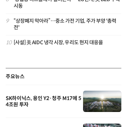
시동
9
“상장폐지 막아라”…중소 가전 기업, 주가 부양 '총력
전'
10
[사설] 美 AIDC 냉각 시장, 우리도 현지 대응을
주요뉴스
SK하이닉스, 용인 Y2·청주 M17에 5
4조원 투자