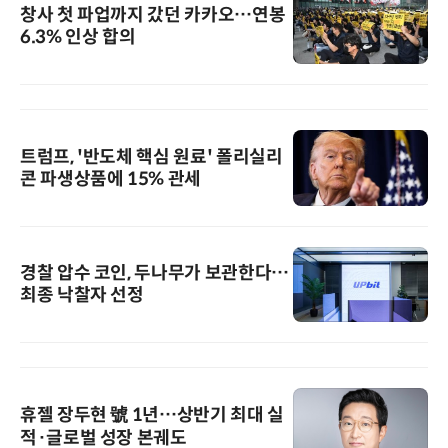
창사 첫 파업까지 갔던 카카오…연봉
6.3% 인상 합의
트럼프, '반도체 핵심 원료' 폴리실리
콘 파생상품에 15% 관세
경찰 압수 코인, 두나무가 보관한다…
최종 낙찰자 선정
휴젤 장두현 號 1년…상반기 최대 실
적·글로벌 성장 본궤도