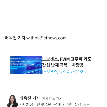
배옥진 기자 withok@etnews.com
노보센스, PWM 고주파 과도
간섭 난제 극복…차량용 전
류 감지 증폭기
[노보센스] 뉴스룸 바로가기>
배옥진 기자
기사 더보기
휴젤 장두현 號 1년…상반기 최대 실적·글로벌 성장 본궤도