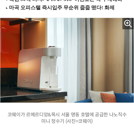
코웨이가 르메르디앙&목시 서울 명동 호텔에 공급한 나노직수
미니 정수기 (사진=코웨이)