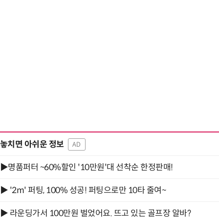
“계속 쫓아왔다”…도망치던 우크라 민간
놓치면 아쉬운 정보
AD
▶명품퍼터 ~60%할인 '10만원'대 선착순 한정판매!
▶ '2m' 퍼팅, 100% 성공! 퍼팅으로만 10타 줄여~
▶ 라운딩가서 100만원 벌었어요. 뜨고 있는 골프장 알바?