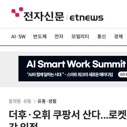
AI·SW
반도체
전자
모빌리티
통신
경제
플랫폼·유통
유통·생활
더후·오휘 쿠팡서 산다...로