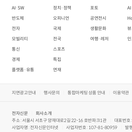
AI·SW
정치·정책
포토
A
반도체
오피니언
공연전시
H
전자
국제
생활문화
뷰
모빌리티
전국
여행·레저
인
통신
스포츠
경제
특집
플랫폼·유통
연재
지면광고안내
행사문의
통합마케팅 상품 안내
이용약관
전자신문
회사소개
주소 : 서울시 서초구 양재대로2길 22-16 호반파크1관
대표번호 : 
사업자명 : 전자신문인터넷
사업자번호 : 107-81-80959
발행