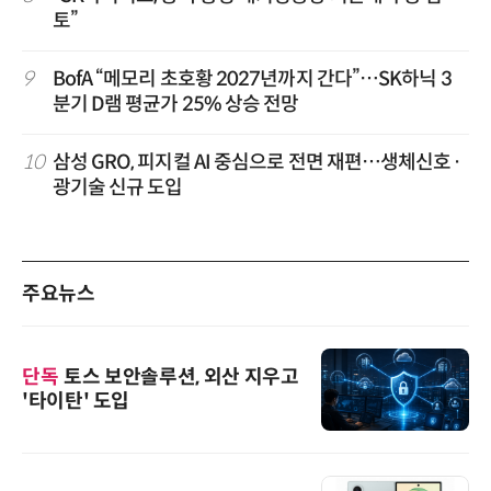
토”
9
BofA “메모리 초호황 2027년까지 간다”…SK하닉 3
분기 D램 평균가 25% 상승 전망
10
삼성 GRO, 피지컬 AI 중심으로 전면 재편…생체신호·
광기술 신규 도입
주요뉴스
단독
토스 보안솔루션, 외산 지우고
'타이탄' 도입