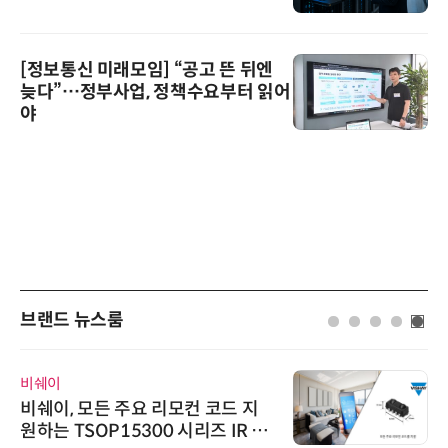
[정보통신 미래모임] “공고 뜬 뒤엔
늦다”…정부사업, 정책수요부터 읽어
야
브랜드 뉴스룸
비쉐이
비쉐이, 모든 주요 리모컨 코드 지
원하는 TSOP15300 시리즈 IR 수