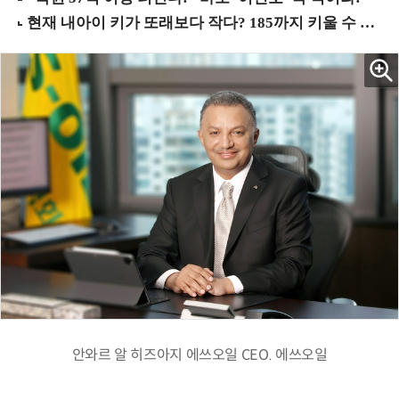
안와르 알 히즈아지 에쓰오일 CEO. 에쓰오일