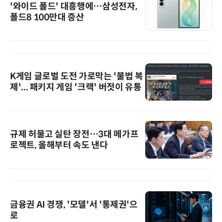
'와이드 폴드' 대흥행에…삼성전자,
폴드8 100만대 증산
K게임 글로벌 도전 가로막는 '불법 복
제'... 패키지 게임 '크랙' 버젓이 유통
규제 허물고 실탄 장전…3대 메가프
로젝트, 올해부터 속도 낸다
금융권 AI 경쟁, '모델'서 '통제권'으
로