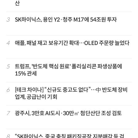
산
3
SK하이닉스, 용인 Y2·청주 M17에 54조원 투자
4
애플, 패널 재고 보유기간 확대…OLED 주문량 늘었다
5
트럼프, '반도체 핵심 원료' 폴리실리콘 파생상품에
15% 관세
6
[테크 차이나] “신규도 중고도 없다”…中 반도체 장비
업계, 공급난이 기회
7
광주시, 3만호 AI도시·30만㎡ 첨단산단 조성 검토
8
“SK하이닉스, 중국 충칭 패키징공장 지분매각 등 검