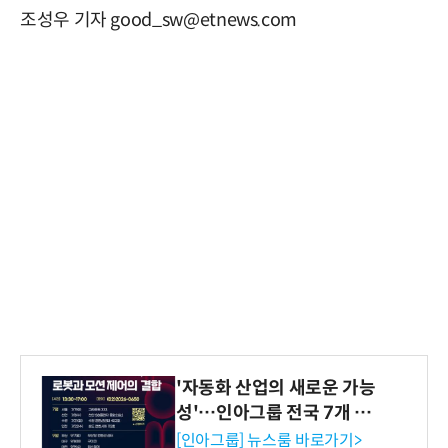
조성우 기자 good_sw@etnews.com
'자동화 산업의 새로운 가능
성'…인아그룹 전국 7개 도
시 세미나 페어 개최
[인아그룹] 뉴스룸 바로가기>