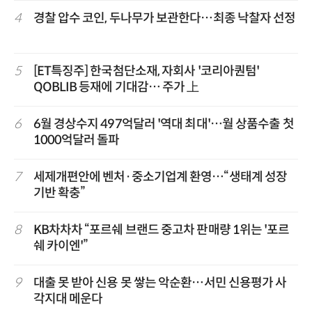
4
경찰 압수 코인, 두나무가 보관한다…최종 낙찰자 선정
5
[ET특징주] 한국첨단소재, 자회사 '코리아퀀텀'
QOBLIB 등재에 기대감… 주가 上
6
6월 경상수지 497억달러 '역대 최대'…월 상품수출 첫
1000억달러 돌파
7
세제개편안에 벤처·중소기업계 환영…“생태계 성장
기반 확충”
8
KB차차차 “포르쉐 브랜드 중고차 판매량 1위는 '포르
쉐 카이엔'”
9
대출 못 받아 신용 못 쌓는 악순환…서민 신용평가 사
각지대 메운다