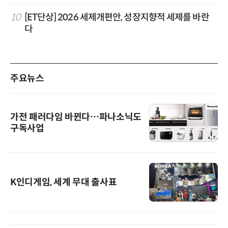
10
[ET단상] 2026 세제개편안, 성장지향적 세제를 바란
다
주요뉴스
가전 패러다임 바뀐다…파나소닉도
구독사업
K인디게임, 세계 무대 출사표