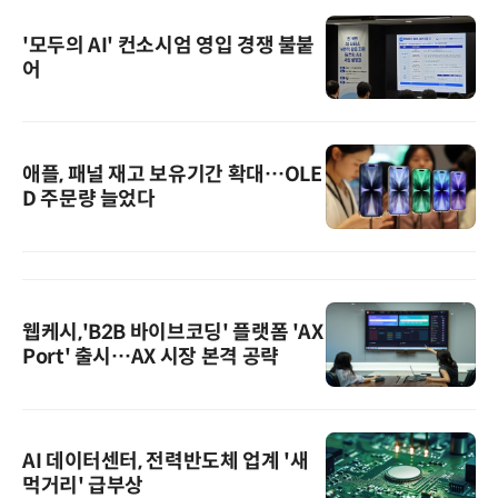
'모두의 AI' 컨소시엄 영입 경쟁 불붙
어
애플, 패널 재고 보유기간 확대…OLE
D 주문량 늘었다
웹케시,'B2B 바이브코딩' 플랫폼 'AX
Port' 출시…AX 시장 본격 공략
AI 데이터센터, 전력반도체 업계 '새
먹거리' 급부상