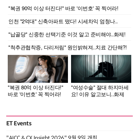
ET Events
"AICC & CX Insight 2026" 9월 9일 개최