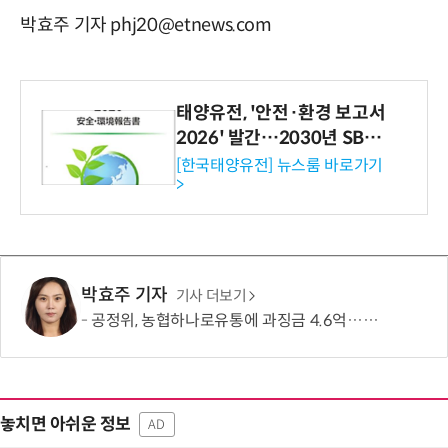
박효주 기자 phj20@etnews.com
태양유전, '안전·환경 보고서
2026' 발간…2030년 SBT
수준 온실가스 감축 추진
[한국태양유전] 뉴스룸 바로가기
>
박효주 기자
기사 더보기
공정위, 농협하나로유통에 과징금 4.6억…계약서 늑장 교부·장려금 부당 수취
놓치면 아쉬운 정보
AD