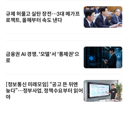
규제 허물고 실탄 장전…3대 메가프
로젝트, 올해부터 속도 낸다
금융권 AI 경쟁, '모델'서 '통제권'으
로
[정보통신 미래모임] “공고 뜬 뒤엔
늦다”…정부사업, 정책수요부터 읽어
야