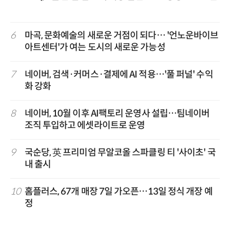
6
마곡, 문화예술의 새로운 거점이 되다… '언노운바이브
아트센터'가 여는 도시의 새로운 가능성
7
네이버, 검색·커머스·결제에 AI 적용…'풀 퍼널' 수익
화 강화
8
네이버, 10월 이후 AI팩토리 운영사 설립…팀네이버
조직 투입하고 에셋라이트로 운영
9
국순당, 英 프리미엄 무알코올 스파클링 티 '사이초' 국
내 출시
10
홈플러스, 67개 매장 7일 가오픈…13일 정식 개장 예
정