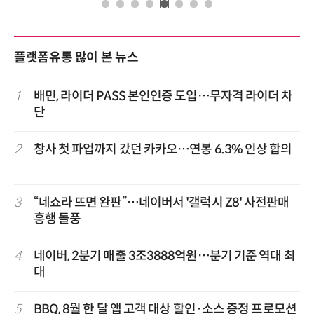
플랫폼유통 많이 본 뉴스
1
배민, 라이더 PASS 본인인증 도입…무자격 라이더 차
단
2
창사 첫 파업까지 갔던 카카오…연봉 6.3% 인상 합의
3
“네쇼라 뜨면 완판”…네이버서 '갤럭시 Z8' 사전판매
흥행 돌풍
4
네이버, 2분기 매출 3조3888억원…분기 기준 역대 최
대
5
BBQ, 8월 한 달 앱 고객 대상 할인·소스 증정 프로모션