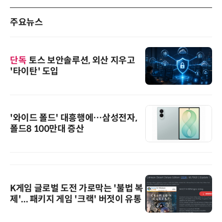
주요뉴스
단독
토스 보안솔루션, 외산 지우고
'타이탄' 도입
'와이드 폴드' 대흥행에…삼성전자,
폴드8 100만대 증산
K게임 글로벌 도전 가로막는 '불법 복
제'... 패키지 게임 '크랙' 버젓이 유통