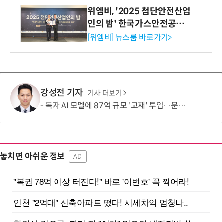
위엠비, '2025 첨단안전산업
인의 밤' 한국가스안전공사
사장상 수상
[위엠비] 뉴스룸 바로가기>
강성전 기자
기사 더보기
독자 AI 모델에 87억 규모 '교재' 투입…문제·전공책에 강의영상까지
놓치면 아쉬운 정보
AD