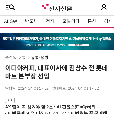
AI·SW
반도체
전자
모빌리티
통신
경제
플랫폼·유통
유통·생활
이디야커피, 대표이사에 김상수 전 롯데
마트 본부장 선임
발행일 : 2024-04-01 17:52
업데이트 : 2024-04-01 17:52
AX 팀이 꼭 챙겨야 할 2선 : AI 핀옵스(FinOps)와 토큰 거버넌스 (8/21 잠실역)