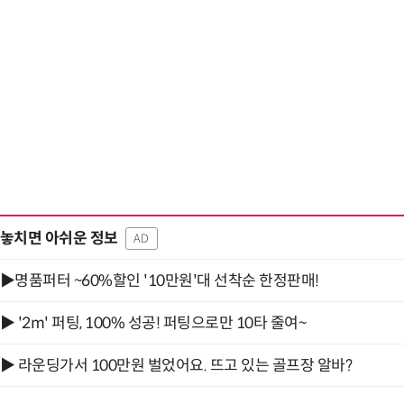
거미줄 쏘고 자동
놓치면 아쉬운 정보
AD
▶명품퍼터 ~60%할인 '10만원'대 선착순 한정판매!
▶ '2m' 퍼팅, 100% 성공! 퍼팅으로만 10타 줄여~
▶ 라운딩가서 100만원 벌었어요. 뜨고 있는 골프장 알바?