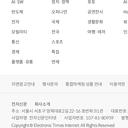
AI·SW
정치·정책
포토
A
반도체
오피니언
공연전시
H
전자
국제
생활문화
뷰
모빌리티
전국
여행·레저
인
통신
스포츠
경제
특집
플랫폼·유통
연재
지면광고안내
행사문의
통합마케팅 상품 안내
이용약관
전자신문
회사소개
주소 : 서울시 서초구 양재대로2길 22-16 호반파크1관
대표번호 : 
사업자명 : 전자신문인터넷
사업자번호 : 107-81-80959
발행
Copyright © Electronic Times Internet. All Rights Reserved.