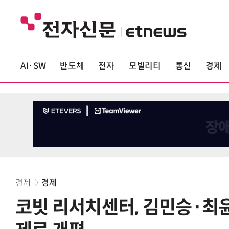
AI·SW
반도체
전자
모빌리티
통신
경제
경제
경제
코빗 리서치센터, 김민승·최윤