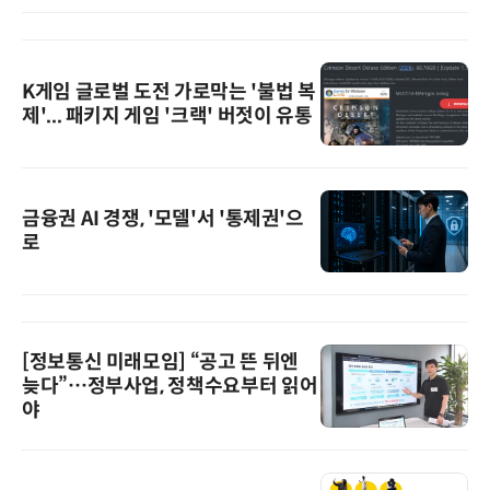
K게임 글로벌 도전 가로막는 '불법 복
제'... 패키지 게임 '크랙' 버젓이 유통
금융권 AI 경쟁, '모델'서 '통제권'으
로
[정보통신 미래모임] “공고 뜬 뒤엔
늦다”…정부사업, 정책수요부터 읽어
야