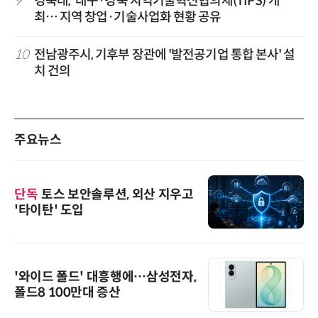
9
경북대, '대구·경북 지역기술혁신협의체(TIPS)'개
최… 지역 창업·기술사업화 현황 공유
10
전남광주시, 기후부 장관에 '발전공기업 통합 본사' 설
치 건의
주요뉴스
단독
토스 보안솔루션, 외산 지우고
'타이탄' 도입
'와이드 폴드' 대흥행에…삼성전자,
폴드8 100만대 증산