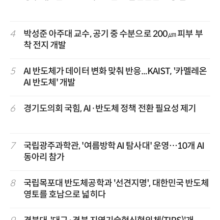
4
박성준 아주대 교수, 공기 중 수분으로 200㎛ 피부 부
착 전지 개발
5
AI 반도체가 데이터 변화 맞춰 반응...KAIST, '카멜레온
AI 반도체' 개발
6
경기도의회 국힘, AI·반도체 정책 전환 필요성 제기
7
국립광주과학관, '여름방학 AI 탐사대' 운영…10개 AI
동아리 참가
8
국립목포대 반도체공학과 '선견지명', 대한민국 반도체
영토를 호남으로 넓히다