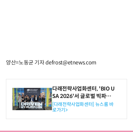
양산=노동균 기자 defrost@etnews.com
다래전략사업화센터, 'BIO U
SA 2026'서 글로벌 빅파마
와의 비즈니스 미팅 지원…K
[다래전략사업화센터] 뉴스룸 바
로가기>
-바이오 해외 진출 교두보 확
보