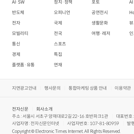
AI·SW
정치·정책
포토
A
반도체
오피니언
공연전시
H
전자
국제
생활문화
뷰
모빌리티
전국
여행·레저
인
통신
스포츠
경제
특집
플랫폼·유통
연재
지면광고안내
행사문의
통합마케팅 상품 안내
이용약관
전자신문
회사소개
주소 : 서울시 서초구 양재대로2길 22-16 호반파크1관
대표번호 : 
사업자명 : 전자신문인터넷
사업자번호 : 107-81-80959
발행
Copyright © Electronic Times Internet. All Rights Reserved.