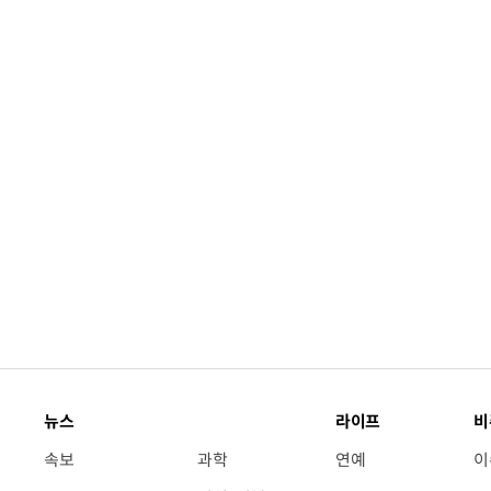
뉴스
라이프
비
속보
과학
연예
이