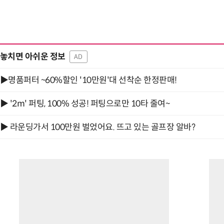
놓치면 아쉬운 정보
AD
▶명품퍼터 ~60%할인 '10만원'대 선착순 한정판매!
▶ '2m' 퍼팅, 100% 성공! 퍼팅으로만 10타 줄여~
▶ 라운딩가서 100만원 벌었어요. 뜨고 있는 골프장 알바?