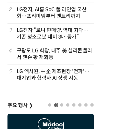
럽
2
LG전자, AI홈 SoC 풀 라인업 국산
7
'게이밍위
화…프리미엄부터 엔트리까지
서 TV·모
,
3
LG전자 “로니 판매량, 역대 최다…
8
“상장폐지
기존 청소로봇 대비 3배 증가”
주가 부양
4
구광모 LG 회장, 내주 美 실리콘밸리
9
[사설] 美
서 젠슨 황 재회동
지 대응을
5
LG 엑사원, 中企 제조현장 '전파'…
10
바디프랜드
대기업과 협력사 AI 상생 시동
장…美 이
주요 행사
❯