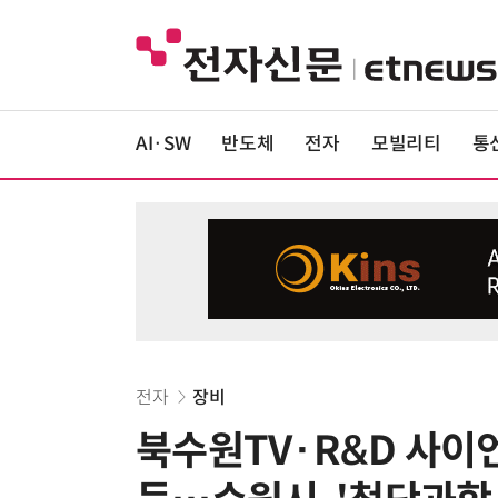
AI·SW
반도체
전자
모빌리티
통
전자
장비
북수원TV·R&D 사이