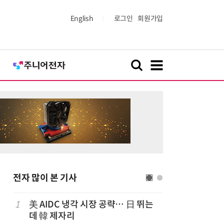
English
로그인
회원가입
전자 많이 본 기사
1
美 AIDC 냉각 시장 공략… 日 뛰는
6
'상업용 
데 韓 제자리
전자, 美 