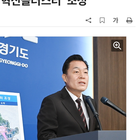
 혁신클러스터' 조성
7
'게이밍위크' 삼성전자-LG전자 유
서 TV·모니터 '大戰'
8
“상장폐지 막아라”…중소 가전 기업
주가 부양 '총력전'
9
[사설] 美 AIDC 냉각 시장, 우리도 현
지 대응을
10
바디프랜드, '미니' 브랜드 글로벌 확
장…美 이어 동남아·유럽 진출