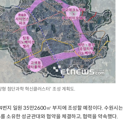
“계속 쫓아왔다”…도망치던 우크라 민간인 공격한 러 자폭 드론
진정한 우정?…친구 구하려다 둘 다 의자 틈에 목이 낀
상형 첨단과학 혁신클러스터' 조성 계획도.
4번지 일원 35만2600㎡ 부지에 조성할 예정이다. 수원시는
%를 소유한 성균관대와 협약을 체결하고, 협력을 약속했다.