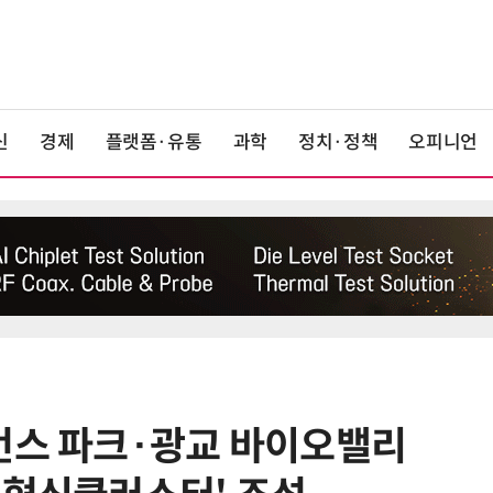
신
경제
플랫폼·유통
과학
정치·정책
오피니언
언스 파크·광교 바이오밸리
6
'상업용 디스플레이 빌려쓴다' …LG
전자, 美 B2B 구독 시동