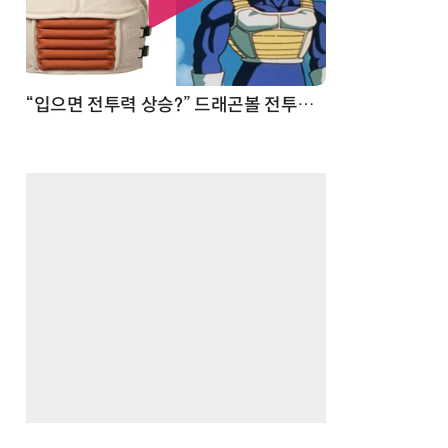
 순간
“입으면 전투력 상승?” 드래곤볼 전투복 닮은 중량조끼