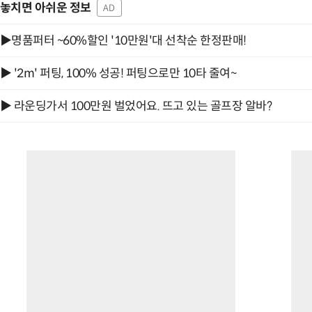
놓치면 아쉬운 정보
AD
▶명품퍼터 ~60%할인 '10만원'대 선착순 한정판매!
▶ '2m' 퍼팅, 100% 성공! 퍼팅으로만 10타 줄여~
▶ 라운딩가서 100만원 벌었어요. 뜨고 있는 골프장 알바?