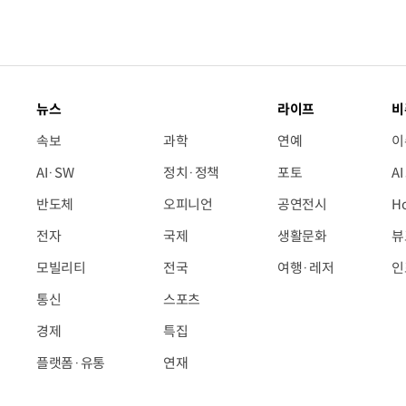
뉴스
라이프
비
속보
과학
연예
이
AI·SW
정치·정책
포토
A
반도체
오피니언
공연전시
H
전자
국제
생활문화
뷰
모빌리티
전국
여행·레저
인
통신
스포츠
경제
특집
플랫폼·유통
연재