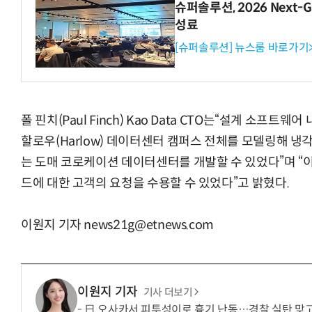
슈퍼솔루션, 2026 Next-Ge
성료
[슈퍼솔루션] 뉴스룸 바로가기
헬기 착륙 방해한 염소 떼…양치기 개가 길 터줬다
폴 핀치(Paul Finch) Kao Data CTO는“설계 소프
할로우(Harlow) 데이터센터 캠퍼스 전체를 모델링해 냉
는 도매 코로케이션 데이터센터를 개발할 수 있었다”며 “이
드에 대한 고객의 요청을 수용할 수 있었다”고 밝혔다.
이원지 기자 news21g@etnews.com
이원지 기자
기사 더보기
日 오사카서 피투성이로 흉기 난동…경찰 실탄 맞