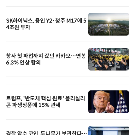
SK하이닉스, 용인 Y2·청주 M17에 5
4조원 투자
창사 첫 파업까지 갔던 카카오…연봉
6.3% 인상 합의
트럼프, '반도체 핵심 원료' 폴리실리
콘 파생상품에 15% 관세
경찰 압수 코인, 두나무가 보관한다…