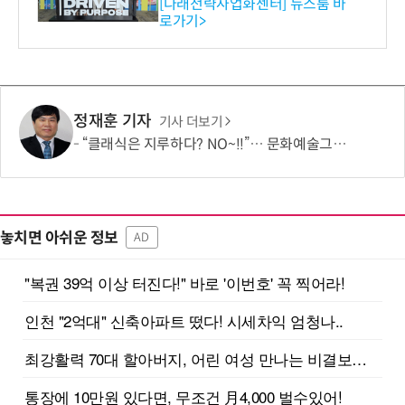
와의 비즈니스 미팅 지원…K
[다래전략사업화센터] 뉴스룸 바
로가기>
-바이오 해외 진출 교두보 확
보
정재훈 기자
기사 더보기
“클래식은 지루하다? NO~!!”… 문화예술그룹 더같음, 관객 소통형 '춤추는 오케스트라' 런칭 쇼케이스 개최
놓치면 아쉬운 정보
AD