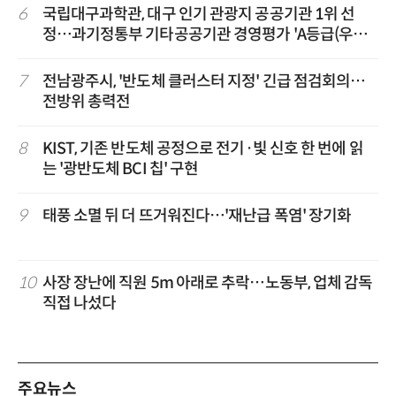
6
국립대구과학관, 대구 인기 관광지 공공기관 1위 선
정…과기정통부 기타공공기관 경영평가 'A등급(우수)'
겹경사
7
전남광주시, '반도체 클러스터 지정' 긴급 점검회의…
전방위 총력전
8
KIST, 기존 반도체 공정으로 전기·빛 신호 한 번에 읽
는 '광반도체 BCI 칩' 구현
9
태풍 소멸 뒤 더 뜨거워진다…'재난급 폭염' 장기화
10
사장 장난에 직원 5m 아래로 추락…노동부, 업체 감독
직접 나섰다
주요뉴스