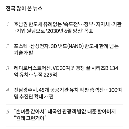
전국 많이 본 뉴스
1
호남권 반도체 유례없는 '속도전'…정부·지자체·기관
·기업 원팀으로 '2030년 6월 양산' 목표
2
포스텍·삼성전자, 3D 낸드(NAND) 반도체 한계 넘는
기술 개발
3
레디로버스트머신, VC 30여곳 경쟁 끝 시리즈B 134
억 유치…누적 229억
4
전남광주시, 45개 공공기관 유치 막판 총력전…100여
명 추진단 확대 개편
5
“손녀들 같아서” 태국인 관광객 밥값 내준 할아버지
“원래 그런거야”