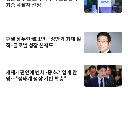
최종 낙찰자 선정
휴젤 장두현 號 1년…상반기 최대 실
적·글로벌 성장 본궤도
세제개편안에 벤처·중소기업계 환
영…“생태계 성장 기반 확충”