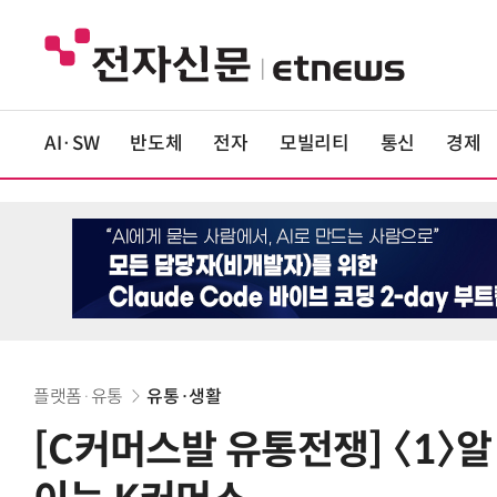
AI·SW
반도체
전자
모빌리티
통신
경제
플랫폼·유통
유통·생활
[C커머스발 유통전쟁] 〈1〉