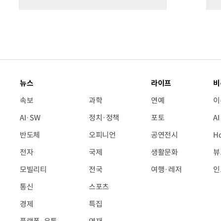
뉴스
라이프
비
속보
과학
연예
이
AI·SW
정치·정책
포토
A
반도체
오피니언
공연전시
H
전자
국제
생활문화
뷰
모빌리티
전국
여행·레저
인
통신
스포츠
경제
특집