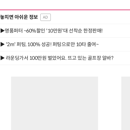
놓치면 아쉬운 정보
AD
▶명품퍼터 ~60%할인 '10만원'대 선착순 한정판매!
▶ '2m' 퍼팅, 100% 성공! 퍼팅으로만 10타 줄여~
▶ 라운딩가서 100만원 벌었어요. 뜨고 있는 골프장 알바?