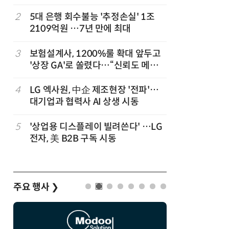
,
2
5대 은행 회수불능 '추정손실' 1조
7
“상장폐지
2109억원 …7년 만에 최대
주가 부양
3
보험설계사, 1200%룰 확대 앞두고
8
경찰 압수
'상장 GA'로 쏠렸다…“신뢰도 메리
다…최종
트”
4
LG 엑사원, 中企 제조현장 '전파'…
9
코스피 급
대기업과 협력사 AI 상생 시동
5
'상업용 디스플레이 빌려쓴다' …LG
10
한은 금
전자, 美 B2B 구독 시동
는 금 투자
주요 행사
❯