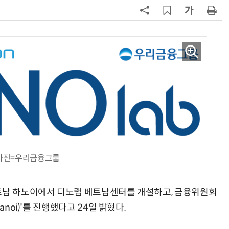
7
“상장폐지 막아라”…중소 가전 기업
주가 부양 '총력전'
8
경찰 압수 코인, 두나무가 보관한
다…최종 낙찰자 선정
9
코스피 급등에 매수 사이드카 발동
10
한은 금 매입 나섰지만…개인투자자
는 금 투자 '외면'
사진=우리금융그룹
베트남 하노이에서 디노랩 베트남센터를 개설하고, 금융위원회
anoi)'를 진행했다고 24일 밝혔다.