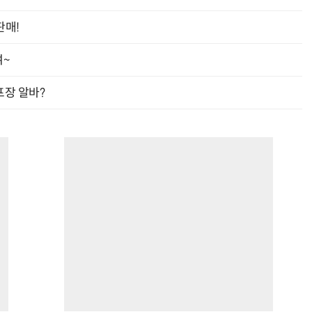
판매!
여~
“계속 쫓아왔다”…도망치던 우크라 민간인 공격한 러 자폭 드론
진정한 우정?…친구 구하려다 둘 다 의자 틈에 목이 낀
프장 알바?