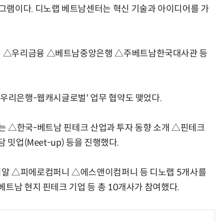
그램이다. 디노랩 베트남센터는 혁신 기술과 아이디어를 가
회 △우리금융 △베트남중앙은행 △주베트남한국대사관 등
AI Native Enterprise를 지원하는 AI Ready Data 플랫폼 활용 전략
AI 시대의 옵저버빌리티: GPU·LLM 모니터링부터 AI 기반 장애 대응까지
남우리은행-웹캐시글로벌' 업무 협약도 맺었다.
에서는 △한국-베트남 핀테크 산업과 투자 동향 소개 △핀테크
밋업(Meet-up) 등을 진행했다.
티알 △피에로컴퍼니 △에스앤이컴퍼니 등 디노랩 5개사를
트남 현지 핀테크 기업 등 총 10개사가 참여했다.