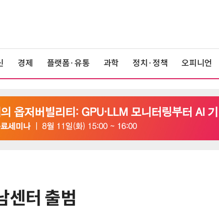
신
경제
플랫폼·유통
과학
정치·정책
오피니언
남센터 출범
6
'게이밍위크' 삼성전자-LG전자 유
서 TV·모니터 '大戰'