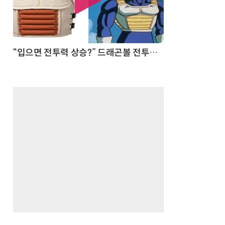
 순간
“입으면 전투력 상승?” 드래곤볼 전투복 닮은 중량조끼