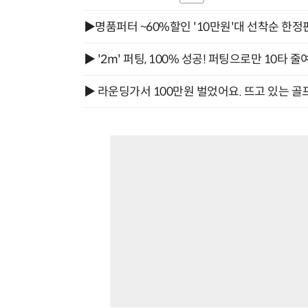
▶명품퍼터 ~60%할인 '10만원'대 선착순 한정
▶ '2m' 퍼팅, 100% 성공! 퍼팅으로만 10타 줄
▶ 라운딩가서 100만원 벌었어요. 뜨고 있는 골