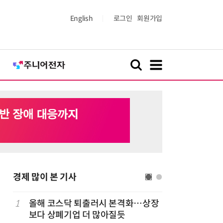
English
로그인
회원가입
경제 많이 본 기사
럽
1
올해 코스닥 퇴출러시 본격화…상장
6
'게이밍위
보다 상폐기업 더 많아질듯
서 TV·모