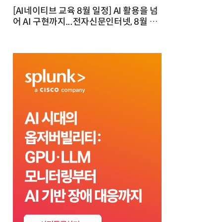
[AI네이티브 교육 8월 일정] AI 활용을 넘
어 AI 구현까지...전자신문인터넷, 8월 실
전 교육·워크숍 개최 발행일 : 2026-07-
23 10:46