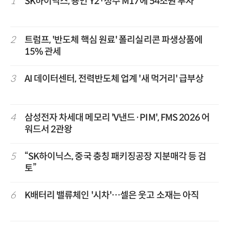
1
SK하이닉스, 용인 Y2·청주 M17에 54조원 투자
2
트럼프, '반도체 핵심 원료' 폴리실리콘 파생상품에
15% 관세
3
AI 데이터센터, 전력반도체 업계 '새 먹거리' 급부상
4
삼성전자 차세대 메모리 'V낸드·PIM', FMS 2026 어
워드서 2관왕
5
“SK하이닉스, 중국 충칭 패키징공장 지분매각 등 검
토”
6
K배터리 밸류체인 '시차'…셀은 웃고 소재는 아직