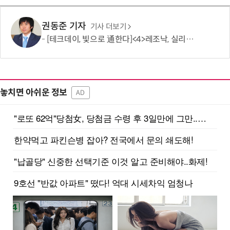
권동준 기자
기사 더보기
[테크데이, 빛으로 通한다]<4>레조낙, 실리콘 포토닉스 위한 광·전 융합 기술 집중 분석
놓치면 아쉬운 정보
AD