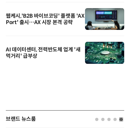
웹케시,'B2B 바이브코딩' 플랫폼 'AX
Port' 출시…AX 시장 본격 공략
AI 데이터센터, 전력반도체 업계 '새
먹거리' 급부상
브랜드 뉴스룸