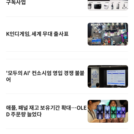
구독사업
K인디게임, 세계 무대 출사표
'모두의 AI' 컨소시엄 영입 경쟁 불붙
어
애플, 패널 재고 보유기간 확대…OLE
D 주문량 늘었다