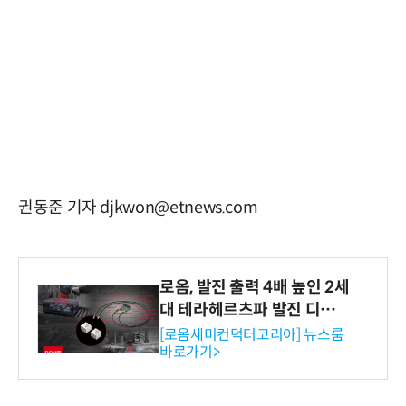
권동준 기자 djkwon@etnews.com
로옴, 발진 출력 4배 높인 2세
대 테라헤르츠파 발진 디바이
스 개발
[로옴세미컨덕터코리아] 뉴스룸
바로가기>