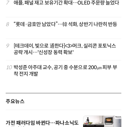
7
애플, 패널 재고 보유기간 확대…OLED 주문량 늘었다
8
“롯데·금호만 남았다”…韓 석화, 상반기 나란히 반등
9
[테크데이, 빛으로 通한다]<3>머크, 실리콘 포토닉스
공략 개시…'신성장 동력 확보'
10
박성준 아주대 교수, 공기 중 수분으로 200㎛ 피부 부
착 전지 개발
주요뉴스
가전 패러다임 바뀐다…파나소닉도