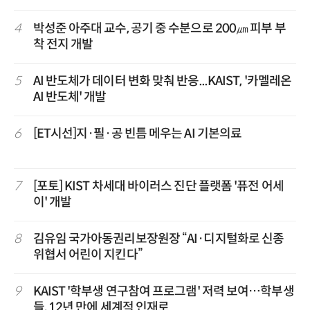
4
박성준 아주대 교수, 공기 중 수분으로 200㎛ 피부 부
착 전지 개발
5
AI 반도체가 데이터 변화 맞춰 반응...KAIST, '카멜레온
AI 반도체' 개발
6
[ET시선]지·필·공 빈틈 메우는 AI 기본의료
7
[포토] KIST 차세대 바이러스 진단 플랫폼 '퓨전 어세
이' 개발
8
김유임 국가아동권리보장원장 “AI·디지털화로 신종
위협서 어린이 지킨다”
9
KAIST '학부생 연구참여 프로그램' 저력 보여…학부생
들, 12년 만에 세계적 인재로