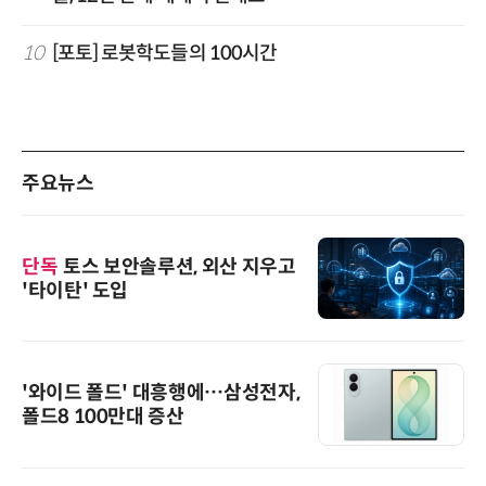
10
[포토] 로봇학도들의 100시간
주요뉴스
단독
토스 보안솔루션, 외산 지우고
'타이탄' 도입
'와이드 폴드' 대흥행에…삼성전자,
폴드8 100만대 증산