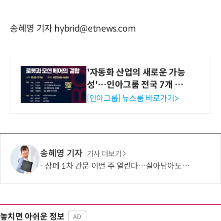
송혜영 기자 hybrid@etnews.com
'자동화 산업의 새로운 가능
성'…인아그룹 전국 7개 도
시 세미나 페어 개최
[인아그룹] 뉴스룸 바로가기>
송혜영 기자
기사 더보기
상폐 1차 관문 이번 주 열린다…살아남아도 내년엔 '300억 시험대'
놓치면 아쉬운 정보
AD