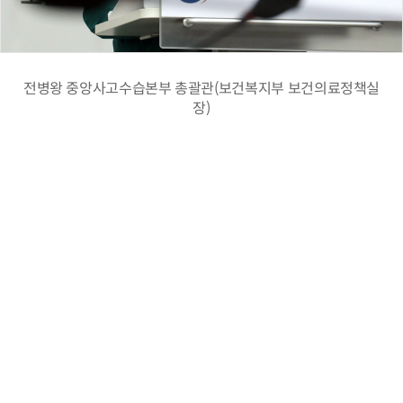
전병왕 중앙사고수습본부 총괄관(보건복지부 보건의료정책실
장)