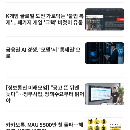
K게임 글로벌 도전 가로막는 '불법 복
제'... 패키지 게임 '크랙' 버젓이 유통
금융권 AI 경쟁, '모델'서 '통제권'으
로
[정보통신 미래모임] “공고 뜬 뒤엔
늦다”…정부사업, 정책수요부터 읽어
야
카카오톡, MAU 5500만 첫 돌파…해