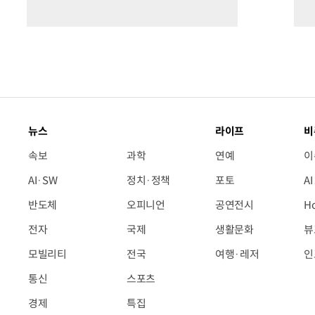
뉴스
라이프
비
속보
과학
연예
이
AI·SW
정치·정책
포토
A
반도체
오피니언
공연전시
H
전자
국제
생활문화
뷰
모빌리티
전국
여행·레저
인
통신
스포츠
경제
특집