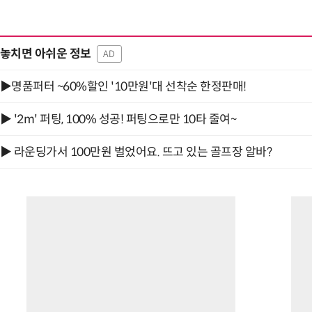
놓치면 아쉬운 정보
AD
▶명품퍼터 ~60%할인 '10만원'대 선착순 한정판매!
▶ '2m' 퍼팅, 100% 성공! 퍼팅으로만 10타 줄여~
▶ 라운딩가서 100만원 벌었어요. 뜨고 있는 골프장 알바?