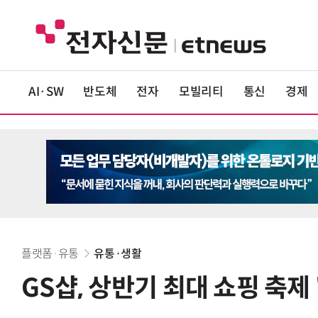
AI·SW
반도체
전자
모빌리티
통신
경제
플랫폼·유통
유통·생활
GS샵, 상반기 최대 쇼핑 축제