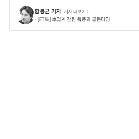
함봉균 기자
기사 더보기
[ET톡] 車업계 감원 폭풍과 골든타임
“입으면 전투력 상승?” 드래곤볼 전투복 닮은 중