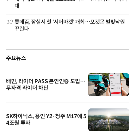
대
10
롯데百, 잠실서 첫 '서머마켓' 개최…포켓몬 별빛낙원
꾸린다
주요뉴스
배민, 라이더 PASS 본인인증 도입…
무자격 라이더 차단
SK하이닉스, 용인 Y2·청주 M17에 5
4조원 투자