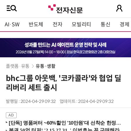
AI·SW
반도체
전자
모빌리티
통신
경제
플랫폼·유통
유통·생활
bhc그룹 아웃백, '코카콜라'와 협업 딜
리버리 세트 출시
발행일 : 2024-04-29 09:32
업데이트 : 2024-04-29 09:32
[단독] 명품퍼터 ~60%할인 '10만원'대 선착순 한정판매!