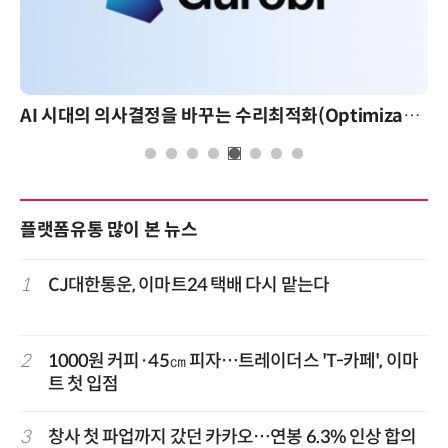
AI 시대의 의사결정을 바꾸는 수리최적화(Optimization): 실제 산업 적용 사례와 활용 전략
플랫폼유통 많이 본 뉴스
1
CJ대한통운, 이마트24 택배 다시 맡는다
2
1000원 커피·45㎝ 피자…트레이더스 'T-카페', 이마
트 첫 입점
3
창사 첫 파업까지 갔던 카카오…연봉 6.3% 인상 합의