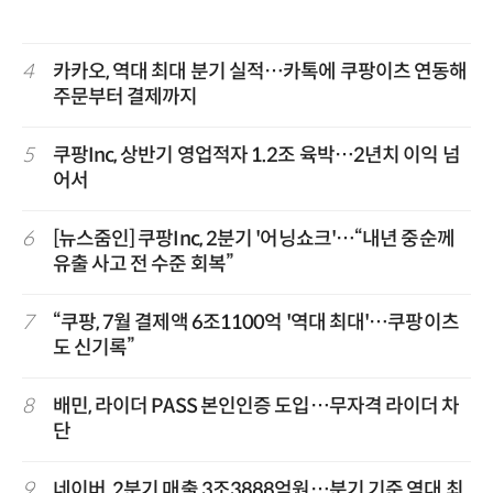
4
카카오, 역대 최대 분기 실적…카톡에 쿠팡이츠 연동해
주문부터 결제까지
5
쿠팡Inc, 상반기 영업적자 1.2조 육박…2년치 이익 넘
어서
6
[뉴스줌인] 쿠팡Inc, 2분기 '어닝쇼크'…“내년 중순께
유출 사고 전 수준 회복”
7
“쿠팡, 7월 결제액 6조1100억 '역대 최대'…쿠팡이츠
도 신기록”
8
배민, 라이더 PASS 본인인증 도입…무자격 라이더 차
단
9
네이버, 2분기 매출 3조3888억원…분기 기준 역대 최