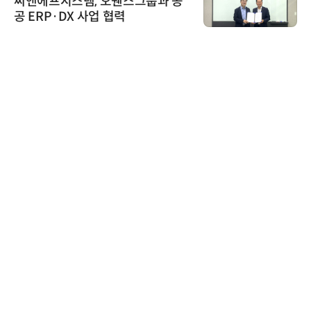
씨앤에프시스템, 오웬스그룹과 공
공 ERP·DX 사업 협력