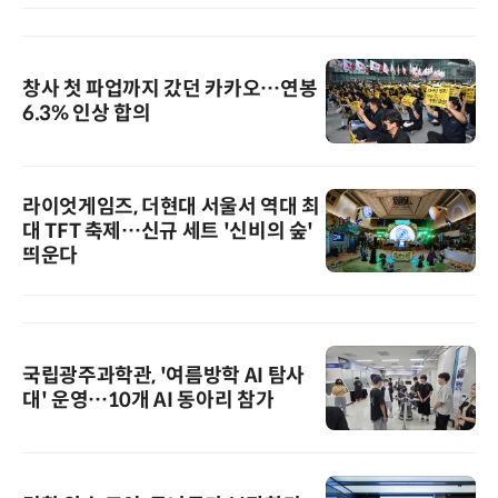
창사 첫 파업까지 갔던 카카오…연봉
6.3% 인상 합의
라이엇게임즈, 더현대 서울서 역대 최
대 TFT 축제…신규 세트 '신비의 숲'
띄운다
국립광주과학관, '여름방학 AI 탐사
대' 운영…10개 AI 동아리 참가