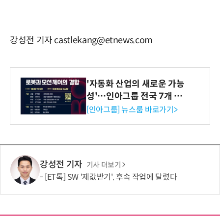
강성전 기자 castlekang@etnews.com
'자동화 산업의 새로운 가능
성'…인아그룹 전국 7개 도
시 세미나 페어 개최
[인아그룹] 뉴스룸 바로가기>
강성전 기자
기사 더보기
[ET톡] SW '제값받기', 후속 작업에 달렸다