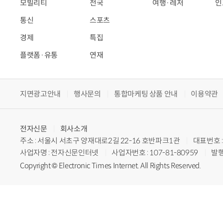
모빌리티
전국
여행·레저
인
통신
스포츠
경제
특집
플랫폼·유통
연재
지면광고안내
행사문의
통합마케팅 상품 안내
이용약관
전자신문
회사소개
주소 : 서울시 서초구 양재대로2길 22-16 호반파크1관
대표번호 : 
사업자명 : 전자신문인터넷
사업자번호 : 107-81-80959
발행
Copyright © Electronic Times Internet. All Rights Reserved.