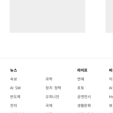
뉴스
라이프
비
속보
과학
연예
이
AI·SW
정치·정책
포토
A
반도체
오피니언
공연전시
H
전자
국제
생활문화
뷰