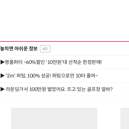
놓치면 아쉬운 정보
AD
▶명품퍼터 ~60%할인 '10만원'대 선착순 한정판매!
▶ '2m' 퍼팅, 100% 성공! 퍼팅으로만 10타 줄여~
▶ 라운딩가서 100만원 벌었어요. 뜨고 있는 골프장 알바?