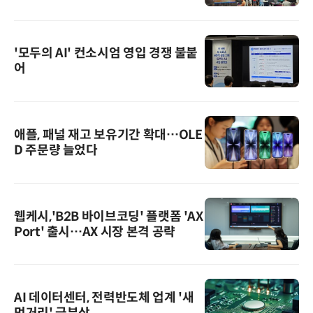
'모두의 AI' 컨소시엄 영입 경쟁 불붙
어
애플, 패널 재고 보유기간 확대…OLE
D 주문량 늘었다
웹케시,'B2B 바이브코딩' 플랫폼 'AX
Port' 출시…AX 시장 본격 공략
AI 데이터센터, 전력반도체 업계 '새