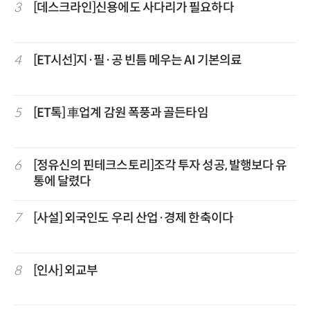
3
[데스크라인]신용에도 사다리가 필요하다
4
[ET시선]지·필·공 빈틈 메우는 AI 기본의료
5
[ET톡] 車업계 감원 폭풍과 골든타임
6
[정유신의 핀테크스토리]조각 투자 성공, 발행보다 유
통에 달렸다
7
[사설] 외국인도 우리 산업·경제 한축이다
8
[인사] 외교부