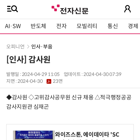
AI·SW
반도체
전자
모빌리티
통신
경제
오피니언
인사·부음
[인사] 감사원
발행일 : 2024-04-29 11:05
업데이트 : 2024-04-30 07:39
지면 :
2024-04-30
23면
◆감사원 ◇고위감사공무원 신규 채용 △적극행정공공
감사지원관 심재곤
와이즈스톤, 에이데이타 'SC