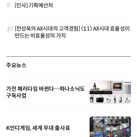
9
[인사] 기획예산처
10
[전상욱의 AX시대의 고객경험] 〈11〉 AX시대 효율성이
만드는 비효율성의 가치
주요뉴스
가전 패러다임 바뀐다…파나소닉도
구독사업
K인디게임, 세계 무대 출사표