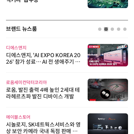
먹거리' 급부상
브랜드 뉴스룸
디에스앤지
디에스앤지, 'AI EXPO KOREA 20
26' 참가 성료… AI 전 생애주기 아
우르는 통합 솔루션 선봬
로옴세미컨덕터코리아
로옴, 발진 출력 4배 높인 2세대 테
라헤르츠파 발진 디바이스 개발
에이블스토어
시놀로지, SK네트웍스서비스와 영
상 보안 카메라 국내 독점 판매 파