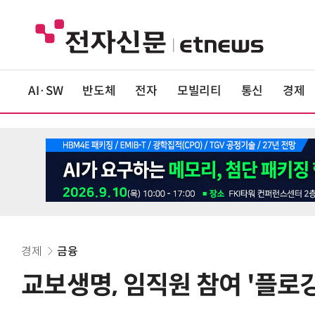
AI·SW
반도체
전자
모빌리티
통신
경제
경제
금융
교보생명, 임직원 참여 '플로