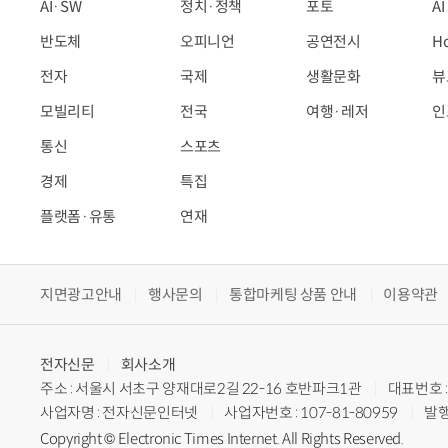
AI·SW
정치·정책
포토
A
반도체
오피니언
공연전시
H
전자
국제
생활문화
뷰
모빌리티
전국
여행·레저
인
통신
스포츠
경제
특집
플랫폼·유통
연재
지면광고안내
행사문의
통합마케팅 상품 안내
이용약관
전자신문
회사소개
주소 : 서울시 서초구 양재대로2길 22-16 호반파크1관
대표번호 : 
사업자명 : 전자신문인터넷
사업자번호 : 107-81-80959
발행
Copyright © Electronic Times Internet. All Rights Reserved.