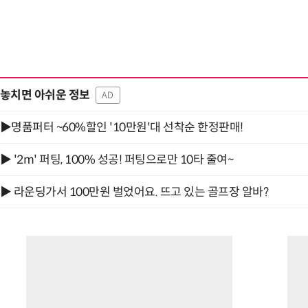
“입으면 전투력 상승?” 드래곤볼 전투복 닮은 중
놓치면 아쉬운 정보
AD
▶명품퍼터 ~60%할인 '10만원'대 선착순 한정판매!
▶ '2m' 퍼팅, 100% 성공! 퍼팅으로만 10타 줄여~
▶ 라운딩가서 100만원 벌었어요. 뜨고 있는 골프장 알바?