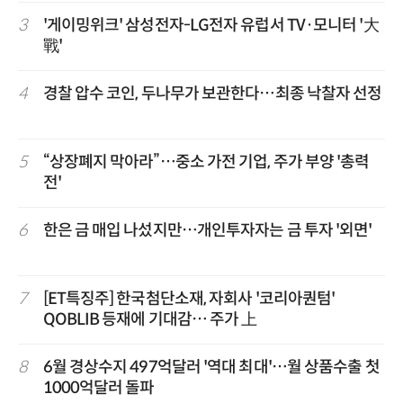
3
'게이밍위크' 삼성전자-LG전자 유럽서 TV·모니터 '大
戰'
4
경찰 압수 코인, 두나무가 보관한다…최종 낙찰자 선정
5
“상장폐지 막아라”…중소 가전 기업, 주가 부양 '총력
전'
6
한은 금 매입 나섰지만…개인투자자는 금 투자 '외면'
7
[ET특징주] 한국첨단소재, 자회사 '코리아퀀텀'
QOBLIB 등재에 기대감… 주가 上
8
6월 경상수지 497억달러 '역대 최대'…월 상품수출 첫
1000억달러 돌파