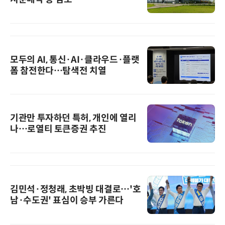
모두의 AI, 통신·AI·클라우드·플랫
폼 참전한다…탐색전 치열
기관만 투자하던 특허, 개인에 열리
나…로열티 토큰증권 추진
김민석·정청래, 초박빙 대결로…'호
남·수도권' 표심이 승부 가른다