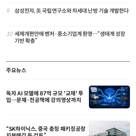
9
삼성전자, 美 국립연구소와 차세대 난방 기술 개발한다
10
세제개편안에 벤처·중소기업계 환영…“생태계 성장
기반 확충”
주요뉴스
독자 AI 모델에 87억 규모 '교재' 투
입…문제·전공책에 강의영상까지
“SK하이닉스, 중국 충칭 패키징공장
지분매각 등 검토”