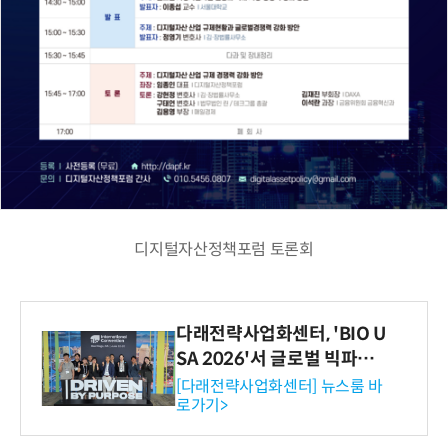
디지털자산정책포럼 토론회
다래전략사업화센터, 'BIO U
SA 2026'서 글로벌 빅파마
와의 비즈니스 미팅 지원…K
[다래전략사업화센터] 뉴스룸 바
로가기>
-바이오 해외 진출 교두보 확
보