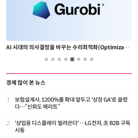
AI 시대의 의사결정을 바꾸는 수리최적화(Optimization): 실제 산업 적용 사례와 활용 전략
경제 많이 본 뉴스
1
보험설계사, 1200%룰 확대 앞두고 '상장 GA'로 쏠렸
다…“신뢰도 메리트”
2
'상업용 디스플레이 빌려쓴다' …LG전자, 美 B2B 구독
시동