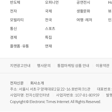
반도체
오피니언
공연전시
H
전자
국제
생활문화
뷰
모빌리티
전국
여행·레저
인
통신
스포츠
경제
특집
플랫폼·유통
연재
지면광고안내
행사문의
통합마케팅 상품 안내
이용약관
전자신문
회사소개
주소 : 서울시 서초구 양재대로2길 22-16 호반파크1관
대표번호 : 
사업자명 : 전자신문인터넷
사업자번호 : 107-81-80959
발행
Copyright © Electronic Times Internet. All Rights Reserved.