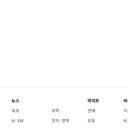
“계속 쫓아왔다”…도망치던 우크라 민간
뉴스
라이프
비
속보
과학
연예
이
AI·SW
정치·정책
포토
A