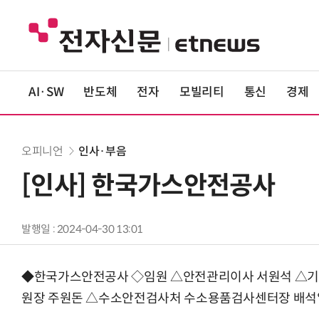
AI·SW
반도체
전자
모빌리티
통신
경제
오피니언
인사·부음
[인사] 한국가스안전공사
발행일 : 2024-04-30 13:01
◆한국가스안전공사 ◇임원 △안전관리이사 서원석 △기
원장 주원돈 △수소안전검사처 수소용품검사센터장 배석