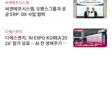
씨앤에프시스템
씨앤에프시스템, 오웬스그룹과 공
공 ERP·DX 사업 협력
디에스앤지
디에스앤지, 'AI EXPO KOREA 20
26' 참가 성료… AI 전 생애주기 아
우르는 통합 솔루션 선봬