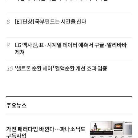
8
[ET단상] 국부펀드는 시간을 산다
9
LG 엑사원, 표·시계열 데이터 예측서 구글·알리바바
제쳐
10
'셀트론 순환 체어' 혈액순환 개선 효과 입증
주요뉴스
가전 패러다임 바뀐다…파나소닉도
구독사업