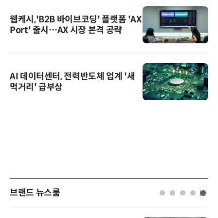
웹케시,'B2B 바이브코딩' 플랫폼 'AX
Port' 출시…AX 시장 본격 공략
AI 데이터센터, 전력반도체 업계 '새
먹거리' 급부상
브랜드 뉴스룸