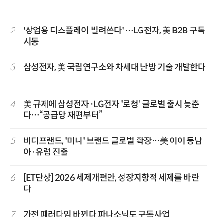
2
'상업용 디스플레이 빌려쓴다' …LG전자, 美 B2B 구독
시동
3
삼성전자, 美 국립연구소와 차세대 난방 기술 개발한다
4
美 규제에 삼성전자·LG전자 '로청' 글로벌 출시 늦춘
다…“공급망 재편부터”
5
바디프랜드, '미니' 브랜드 글로벌 확장…美 이어 동남
아·유럽 진출
6
[ET단상] 2026 세제개편안, 성장지향적 세제를 바란
다
7
가전 패러다임 바뀐다 파나소닉도 구독사업