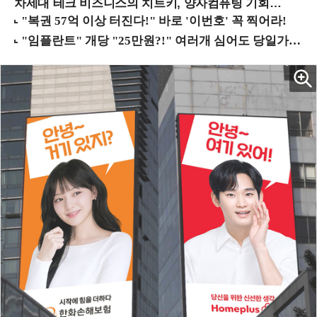
차세대 테크 비즈니스의 치트키, 양자컴퓨팅 기회를 선점하라! (8/28 강남역)