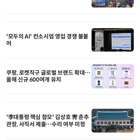
'모두의 AI' 컨소시엄 영입 경쟁 불붙
어
쿠팡, 로켓직구 글로벌 브랜드 확대…
올해 신규 600여개 유치
'李대통령 핵심 참모' 김상호 靑 춘추
관장, 사직서 제출…수리 여부 미정