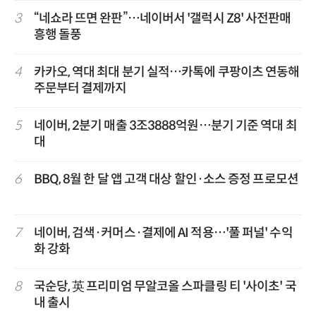
3
“네쇼라 뜨면 완판”…네이버서 '갤럭시 Z8' 사전판매
흥행 돌풍
4
카카오, 역대 최대 분기 실적…카톡에 쿠팡이츠 연동해
주문부터 결제까지
5
네이버, 2분기 매출 3조3888억원…분기 기준 역대 최
대
6
BBQ, 8월 한 달 앱 고객 대상 할인·소스 증정 프로모션
7
네이버, 검색·커머스·결제에 AI 적용…'풀 퍼널' 수익
화 강화
8
국순당, 英 프리미엄 무알코올 스파클링 티 '사이초' 국
내 출시