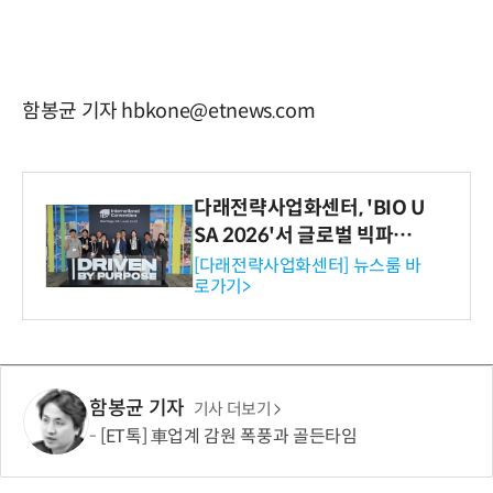
함봉균 기자 hbkone@etnews.com
다래전략사업화센터, 'BIO U
SA 2026'서 글로벌 빅파마
와의 비즈니스 미팅 지원…K
[다래전략사업화센터] 뉴스룸 바
로가기>
-바이오 해외 진출 교두보 확
보
함봉균 기자
기사 더보기
[ET톡] 車업계 감원 폭풍과 골든타임