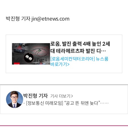
박진형 기자 jin@etnews.com
로옴, 발진 출력 4배 높인 2세
대 테라헤르츠파 발진 디바이
스 개발
[로옴세미컨덕터코리아] 뉴스룸
바로가기>
박진형 기자
기사 더보기
[정보통신 미래모임] “공고 뜬 뒤엔 늦다”…정부사업, 정책수요부터 읽어야