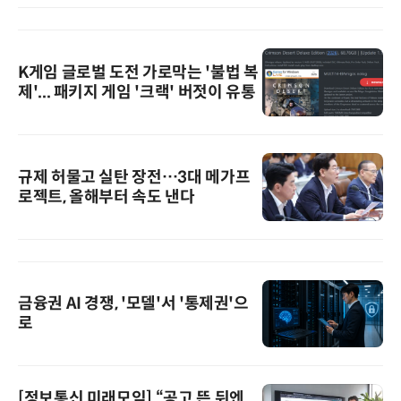
K게임 글로벌 도전 가로막는 '불법 복
제'... 패키지 게임 '크랙' 버젓이 유통
규제 허물고 실탄 장전…3대 메가프
로젝트, 올해부터 속도 낸다
금융권 AI 경쟁, '모델'서 '통제권'으
로
[정보통신 미래모임] “공고 뜬 뒤엔