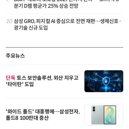
분기 D램 평균가 25% 상승 전망
10
삼성 GRO, 피지컬 AI 중심으로 전면 재편…생체신호·
광기술 신규 도입
주요뉴스
단독
토스 보안솔루션, 외산 지우고
'타이탄' 도입
'와이드 폴드' 대흥행에…삼성전자,
폴드8 100만대 증산