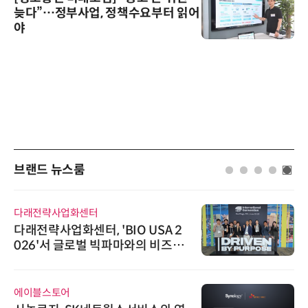
늦다”…정부사업, 정책수요부터 읽어
야
브랜드 뉴스룸
다래전략사업화센터
다래전략사업화센터, 'BIO USA 2
026'서 글로벌 빅파마와의 비즈니
스 미팅 지원…K-바이오 해외 진출
교두보 확보
에이블스토어