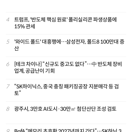
4
트럼프, '반도체 핵심 원료' 폴리실리콘 파생상품에
15% 관세
5
'와이드 폴드' 대흥행에…삼성전자, 폴드8 100만대 증
산
6
[테크 차이나] “신규도 중고도 없다”…中 반도체 장비
업계, 공급난이 기회
7
“SK하이닉스, 중국 충칭 패키징공장 지분매각 등 검
토”
8
광주시, 3만호 AI도시·30만㎡ 첨단산단 조성 검토
9
BofA “메모리 초호황 2027년까지 간다”…SK하닉 3