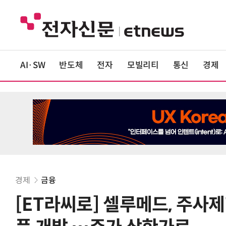
AI·SW
반도체
전자
모빌리티
통신
경제
경제
금융
[ET라씨로] 셀루메드, 주사