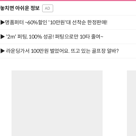
놓치면 아쉬운 정보
AD
▶명품퍼터 ~60%할인 '10만원'대 선착순 한정판매!
▶ '2m' 퍼팅, 100% 성공! 퍼팅으로만 10타 줄여~
▶ 라운딩가서 100만원 벌었어요. 뜨고 있는 골프장 알바?