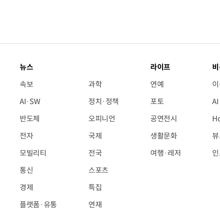
뉴스
라이프
비
속보
과학
연예
이
AI·SW
정치·정책
포토
A
반도체
오피니언
공연전시
H
전자
국제
생활문화
뷰
모빌리티
전국
여행·레저
인
통신
스포츠
경제
특집
플랫폼·유통
연재